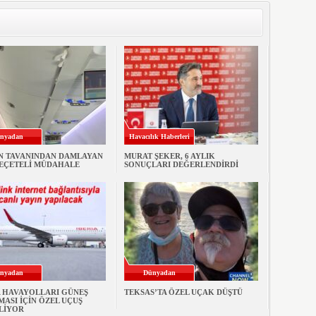
nyadan
Havacılık Haberleri
N TAVANINDAN DAMLAYAN
MURAT ŞEKER, 6 AYLIK
PEÇETELİ MÜDAHALE
SONUÇLARI DEĞERLENDİRDİ
nyadan
Dünyadan
A HAVAYOLLARI GÜNEŞ
TEKSAS’TA ÖZEL UÇAK DÜŞTÜ
ASI İÇİN ÖZEL UÇUŞ
LİYOR