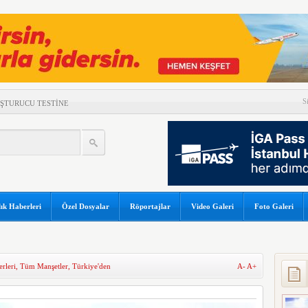
S
UŞTURUCU TESTİNE
DAMLAYAN SUYA PEÇETELİ
K SONUÇLARI
LÜK YOLCU REKORU!
GÜNEŞ TUTULMASI İÇİN
ık Haberleri
Özel Dosyalar
Röportajlar
Video Galeri
Foto Galeri
OR
 DÜŞTÜ
A ÇATLAK RİSKİ
rleri
,
Tüm Manşetler
,
Türkiye'den
A-
A+
ORTAKLIĞINI 2033’E
A’NIN RUSYA’DA TANIM