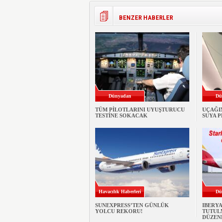
BENZER HABERLER
Dünyadan
Dü
TÜM PİLOTLARINI UYUŞTURUCU
UÇAĞI
TESTİNE SOKACAK
SUYA 
Havacılık Haberleri
Dü
SUNEXPRESS’TEN GÜNLÜK
IBERY
YOLCU REKORU!
TUTULM
DÜZEN