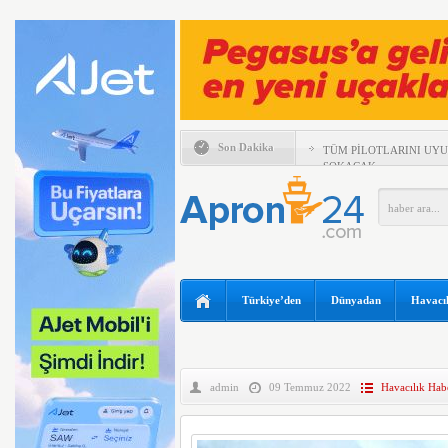
Son Dakika
TÜM PİLOTLARINI UY
SOKACAK
UÇAĞIN TAVANINDAN 
MÜDAHALE
MURAT ŞEKER, 6 AYLI
DEĞERLENDİRDİ
SUNEXPRESS’TEN GÜN
IBERYA HAVAYOLLARI 
Türkiye’den
Dünyadan
Havacıl
ÖZEL UÇUŞ DÜZENLİY
TEKSAS’TA ÖZEL UÇAK
BOEING 737 MAX’LARD
admin
09 Temmuz 2022
Havacılık Habe
EMIRATES VE ARSENAL 
KADAR UZATTI
ANKARA VE KAPADOKY
ATAĞI