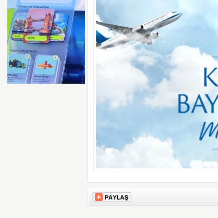
AYJET’E AİT EĞİTİM 