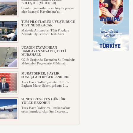
BULUŞTU! (VİDEOLU)
Cumhuriyet tarihinin en büyük projesi
olan İstanbul Havalimanı’nı...
TÜM PİLOTLARINI UYUŞTURUCU
TESTİNE SOKACAK
Malaysia Airlines'tan Tüm Pilotlara
Zorunlu Uyuşturucu Testi Kara...
UÇAĞIN TAVANINDAN
DAMLAYAN SUYA PEÇETELİ
MÜDAHALE
C919 Uçağında Tavandan Su Damladı:
Mürettebat Peçetelerle Müdahal...
MURAT ŞEKER, 6 AYLIK
SONUÇLARI DEĞERLENDİRDİ
Türk Hava Yolları yönetim Kurulu
Başkanı Murat Şeker, şirketin 2....
SUNEXPRESS’TEN GÜNLÜK
YOLCU REKORU!
Türk Hava Yolları ve Lufthansa’nın
ortak kuruluşu olan SunExpress...
IBERYA HAVAYOLLARI GÜNEŞ
TUTULMASI İÇİN ÖZEL UÇUŞ
DÜZENLİYOR