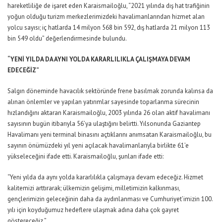
hareketliliğe de işaret eden Karaismailoğlu, “2021 yılında dış hat trafiğinin
yoğun olduğu turizm merkezlerimizdeki havalimanlarından hizmet alan
yolcu sayısı; iç hatlarda 14 milyon 568 bin 592, dış hatlarda 21 milyon 113
bin 549 oldu” değerlendirmesinde bulundu.
“YENİ YILDA DA AYNI YOLDA KARARLILIKLA ÇALIŞMAYA DEVAM
EDECEĞİZ”
Salgın döneminde havacılık sektöründe frene basılmak zorunda kalınsa da
alınan önlemler ve yapılan yatırımlar sayesinde toparlanma sürecinin
hızlandığını aktaran Karaismailoğlu, 2003 yılında 26 olan aktif havalimanı
sayısının bugün itibarıyla 56’ya ulaştığını belirtti. Yılsonunda Gaziantep
Havalimanı yeni terminal binasını açtıklarını anımsatan Karaismailoğlu, bu
sayının önümüzdeki yıl yeni açılacak havalimanlarıyla birlikte 61’e
yükseleceğini ifade etti. Karaismailoğlu, şunları ifade etti:
“Yeni yılda da aynı yolda kararlılıkla çalışmaya devam edeceğiz. Hizmet
kalitemizi arttırarak; ülkemizin gelişimi, milletimizin kalkınması,
gençlerimizin geleceğinin daha da aydınlanması ve Cumhuriyet’imizin 100.
yılı için koyduğumuz hedeflere ulaşmak adına daha çok gayret
göstereceğiz.”