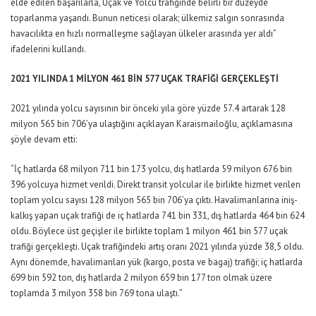
elde edilen başarılarla, Uçak ve Yolcu trafiğinde belirli bir düzeyde
toparlanma yaşandı. Bunun neticesi olarak; ülkemiz salgın sonrasında
havacılıkta en hızlı normalleşme sağlayan ülkeler arasında yer aldı”
ifadelerini kullandı.
2021 YILINDA 1 MİLYON 461 BİN 577 UÇAK TRAFİĞİ GERÇEKLEŞTİ
2021 yılında yolcu sayısının bir önceki yıla göre yüzde 57.4 artarak 128
milyon 565 bin 706’ya ulaştığını açıklayan Karaismailoğlu, açıklamasına
şöyle devam etti:
“İç hatlarda 68 milyon 711 bin 173 yolcu, dış hatlarda 59 milyon 676 bin
396 yolcuya hizmet verildi. Direkt transit yolcular ile birlikte hizmet verilen
toplam yolcu sayısı 128 milyon 565 bin 706’ya çıktı. Havalimanlarına iniş-
kalkış yapan uçak trafiği de iç hatlarda 741 bin 331, dış hatlarda 464 bin 624
oldu. Böylece üst geçişler ile birlikte toplam 1 milyon 461 bin 577 uçak
trafiği gerçekleşti. Uçak trafiğindeki artış oranı 2021 yılında yüzde 38,5 oldu.
Aynı dönemde, havalimanları yük (kargo, posta ve bagaj) trafiği; iç hatlarda
699 bin 592 ton, dış hatlarda 2 milyon 659 bin 177 ton olmak üzere
toplamda 3 milyon 358 bin 769 tona ulaştı.”