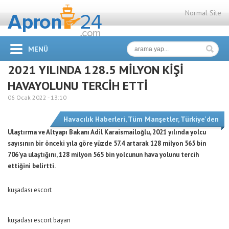
Normal Site
MENÜ
2021 YILINDA 128.5 MİLYON KİŞİ
HAVAYOLUNU TERCİH ETTİ
06 Ocak 2022 -
13:10
Havacılık Haberleri
,
Tüm Manşetler
,
Türkiye'den
Ulaştırma ve Altyapı Bakanı Adil Karaismailoğlu, 2021 yılında yolcu
sayısının bir önceki yıla göre yüzde 57.4 artarak 128 milyon 565 bin
706’ya ulaştığını, 128 milyon 565 bin yolcunun hava yolunu tercih
ettiğini belirtti.
kuşadası escort
kuşadası escort bayan