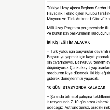
Türkiye Uzay Ajansı Başkanı Serdar Hü
Havacılık Teknolojileri Kulübü tarafı
Misyonu ve Türk Astronot Görevi” ko
Milli Uzay Programı çerçevesinde ilk
ve bunun için başvuruların sürdüğünü ha
İKİ KİŞİ EĞİTİM ALACAK
– Türk yolcu için başvurular devamlı a
Başvuruyu yapmak için kayıt yapmak g
bin civarındaydı. Başvuruyu tamamlaya
düşünüyoruz. Çünkü kayıt yaptıranla
mecburen ikiye düşecek. İki kişi eğiti
giderek deneylerimizi yapacak.
10 GÜN İSTASYONDA KALACAK
– Şu anda bilimsel çalışma teklifleri
istasyonunda 7-10 gün arası kalacak. 
edeceğiz. Astronotumuz, oradaki imkan