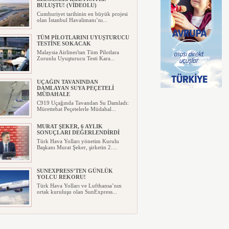
BULUŞTU! (VİDEOLU)
Cumhuriyet tarihinin en büyük projesi
olan İstanbul Havalimanı’nı...
TÜM PİLOTLARINI UYUŞTURUCU
TESTİNE SOKACAK
Malaysia Airlines'tan Tüm Pilotlara
Zorunlu Uyuşturucu Testi Kara...
UÇAĞIN TAVANINDAN
DAMLAYAN SUYA PEÇETELİ
MÜDAHALE
C919 Uçağında Tavandan Su Damladı:
Mürettebat Peçetelerle Müdahal...
MURAT ŞEKER, 6 AYLIK
SONUÇLARI DEĞERLENDİRDİ
Türk Hava Yolları yönetim Kurulu
Başkanı Murat Şeker, şirketin 2....
SUNEXPRESS’TEN GÜNLÜK
YOLCU REKORU!
Türk Hava Yolları ve Lufthansa’nın
ortak kuruluşu olan SunExpress...
IBERYA HAVAYOLLARI GÜNEŞ
TUTULMASI İÇİN ÖZEL UÇUŞ
DÜZENLİYOR