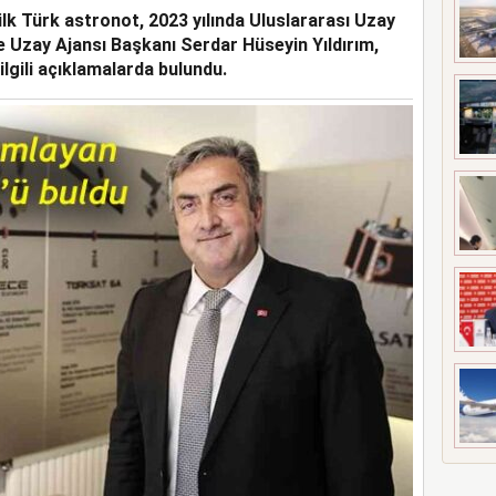
lk Türk astronot, 2023 yılında Uluslararası Uzay
UÇAĞI KAZA KRIMA UĞRADI
e Uzay Ajansı Başkanı Serdar Hüseyin Yıldırım,
ilgili açıklamalarda bulundu.