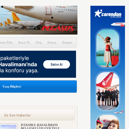
itene Ekle
Kayıt Ol
Giriş
Künye
İletişim
Uçuş Bilgileri
En Son Haberler
İSTANBUL HAVALİMANI
BELGESELİ İZLEYİCİYLE