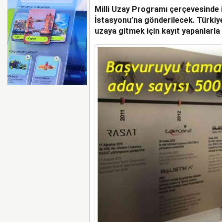
Milli Uzay Programı çerçevesinde i
AYJET’E AİT EĞİTİM 
İstasyonu’na gönderilecek. Türkiy
uzaya gitmek için kayıt yapanlarla 