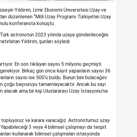
seyin Yıldırım, İzmir Ekonomi Üniversitesi Uzay ve
ndan düzenlenen “Milli Uzay Programı Türkiye’nin Uzay
nulu konferansta konuştu.
 Türk astronotun 2023 yılında uzaya gönderileceğini
tırlatan Yıldırım, şunları söyledi:
rtıyor. En son tıklayan sayısı 5 milyonu geçmişti.
erekiyor. Birkaç gün önce kayıt yapanların sayısı 36
nların sayısı ise 500’ü buldu. Bunun bini bulacağını
rın çoğu başvuruyu tamamlayacaktır. Ancak bu sayı
m alacak ama bir kişi Uluslararası Uzay İstasyonu’na
ni topluyoruz ve karara varacağız. Astronotumuz uzay
Yapabileceği 3 veya 4 bilimsel çalışmayı da tespit
ları kullanarak bilimsel çalışmaları istasyonda