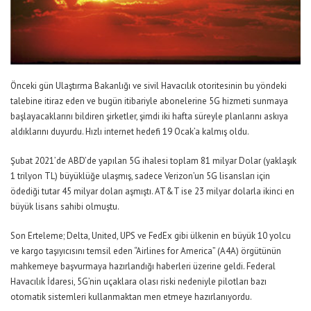
Önceki gün Ulaştırma Bakanlığı ve sivil Havacılık otoritesinin bu yöndeki
talebine itiraz eden ve bugün itibariyle abonelerine 5G hizmeti sunmaya
başlayacaklarını bildiren şirketler, şimdi iki hafta süreyle planlarını askıya
aldıklarını duyurdu. Hızlı internet hedefi 19 Ocak’a kalmış oldu.
Şubat 2021’de ABD’de yapılan 5G ihalesi toplam 81 milyar Dolar (yaklaşık
1 trilyon TL) büyüklüğe ulaşmış, sadece Verizon’un 5G lisansları için
ödediği tutar 45 milyar doları aşmıştı. AT&T ise 23 milyar dolarla ikinci en
büyük lisans sahibi olmuştu.
Son Erteleme; Delta, United, UPS ve FedEx gibi ülkenin en büyük 10 yolcu
ve kargo taşıyıcısını temsil eden “Airlines for America” (A4A) örgütünün
mahkemeye başvurmaya hazırlandığı haberleri üzerine geldi. Federal
Havacılık İdaresi, 5G’nin uçaklara olası riski nedeniyle pilotları bazı
otomatik sistemleri kullanmaktan men etmeye hazırlanıyordu.