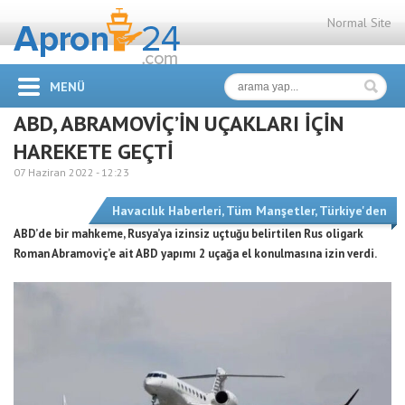
Normal Site
MENÜ
ABD, ABRAMOVİÇ’İN UÇAKLARI İÇİN
HAREKETE GEÇTİ
07 Haziran 2022 -
12:23
Havacılık Haberleri
,
Tüm Manşetler
,
Türkiye'den
ABD’de bir mahkeme, Rusya’ya izinsiz uçtuğu belirtilen Rus oligark
Roman Abramoviç’e ait ABD yapımı 2 uçağa el konulmasına izin verdi.