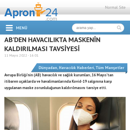
Normal Site
MENÜ
AB’DEN HAVACILIKTA MASKENİN
KALDIRILMASI TAVSİYESİ
11 Mayıs 2022 -
16:01
Dünyadan
,
Havacılık Haberleri
,
Tüm Manşetler
Avrupa Birliği’nin (AB) havacılık ve sağlık kurumları, 16 Mayıs’tan
itibaren uçaklarda ve havalimanlarında Kovid-19 salgınına karşı
uygulanan maske zorunluluğunun kaldırılmasını tavsiye etti.