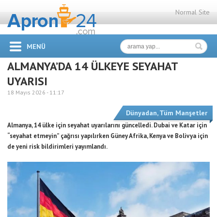
Normal Site
MENÜ
ALMANYA’DA 14 ÜLKEYE SEYAHAT
UYARISI
18 Mayıs 2026 -
11:17
Dünyadan
,
Tüm Manşetler
Almanya, 14 ülke için seyahat uyarılarını güncelledi. Dubai ve Katar için
“seyahat etmeyin” çağrısı yapılırken Güney Afrika, Kenya ve Bolivya için
de yeni risk bildirimleri yayımlandı.