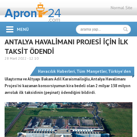
Normal Site
MENÜ
ANTALYA HAVALİMANI PROJESİ İÇİN İLK
TAKSİT ÖDENDİ
28 Mart 2022 -
12:10
Havacılık Haberleri
,
Tüm Manşetler
,
Türkiye'den
Ulaştırma ve Altyapı Bakanı Adil Karaismailoğlu, Antalya Havalimanı
Projesi’ni kazanan konsorsiyumun kira bedeli olan 2 milyar 138 milyon
avroluk ilk taksidinin (peşinat) ödendiğini bildirdi.