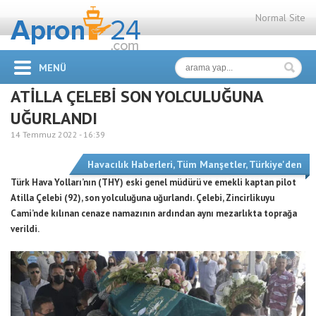
Normal Site
MENÜ
ATİLLA ÇELEBİ SON YOLCULUĞUNA
UĞURLANDI
14 Temmuz 2022 -
16:39
Havacılık Haberleri
,
Tüm Manşetler
,
Türkiye'den
Türk Hava Yolları’nın (THY) eski genel müdürü ve emekli kaptan pilot
Atilla Çelebi (92), son yolculuğuna uğurlandı. Çelebi, Zincirlikuyu
Cami’nde kılınan cenaze namazının ardından aynı mezarlıkta toprağa
verildi.