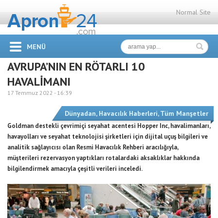
Normal Site
MENÜ
AVRUPA’NIN EN RÖTARLI 10
HAVALİMANI
17 Temmuz 2022 -
16:39
Dünyadan
,
Havacılık Haberleri
,
Tüm Manşetler
Goldman destekli çevrimiçi seyahat acentesi Hopper Inc, havalimanları,
havayolları ve seyahat teknolojisi şirketleri için dijital uçuş bilgileri ve
analitik sağlayıcısı olan Resmi Havacılık Rehberi aracılığıyla,
müşterileri rezervasyon yaptıkları rotalardaki aksaklıklar hakkında
bilgilendirmek amacıyla çeşitli verileri inceledi.