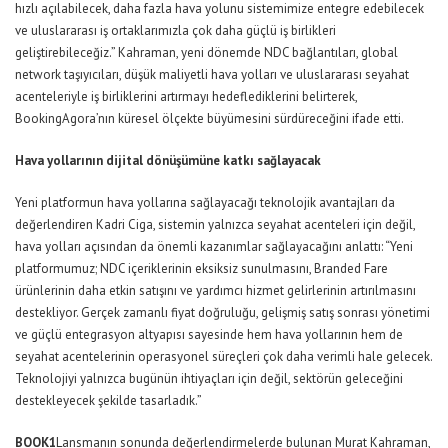
hızlı açılabilecek, daha fazla hava yolunu sistemimize entegre edebilecek
ve uluslararası iş ortaklarımızla çok daha güçlü iş birlikleri
geliştirebileceğiz.” Kahraman, yeni dönemde NDC bağlantıları, global
network taşıyıcıları, düşük maliyetli hava yolları ve uluslararası seyahat
acenteleriyle iş birliklerini artırmayı hedeflediklerini belirterek,
BookingAgora’nın küresel ölçekte büyümesini sürdüreceğini ifade etti.
Hava yollarının dijital dönüşümüne katkı sağlayacak
Yeni platformun hava yollarına sağlayacağı teknolojik avantajları da
değerlendiren Kadri Ciga, sistemin yalnızca seyahat acenteleri için değil,
hava yolları açısından da önemli kazanımlar sağlayacağını anlattı: “Yeni
platformumuz; NDC içeriklerinin eksiksiz sunulmasını, Branded Fare
ürünlerinin daha etkin satışını ve yardımcı hizmet gelirlerinin artırılmasını
destekliyor. Gerçek zamanlı fiyat doğruluğu, gelişmiş satış sonrası yönetimi
ve güçlü entegrasyon altyapısı sayesinde hem hava yollarının hem de
seyahat acentelerinin operasyonel süreçleri çok daha verimli hale gelecek.
Teknolojiyi yalnızca bugünün ihtiyaçları için değil, sektörün geleceğini
destekleyecek şekilde tasarladık.”
BOOK1
Lansmanın sonunda değerlendirmelerde bulunan Murat Kahraman,