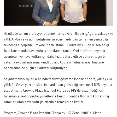
47 ülkede turizm profesyonellerine hizmet veren BookingAgora, yaklaşık iki
yıllık Ar-Ge ve yazılım geliştirme sürecinin ardından tamamen yenilediği
teknoloji altyapısını Crowne Plaza İstanbul Florya by IHG’de düzenlediği
özel lansmanda hava yolu iş ortaklarına tanıttı. Yeni platform; seyahat
acenteleri ve hava yolları için daha hızlı, daha akıllı ve daha entegre bir
çalışma ekosistemi sunarken, BookingAgora’nın uluslararası büyüme
hedeflerine de güçlü bir altyapı oluşturuyor
Seyahat teknolojileri alanında faaliyet gösteren BookingAgora, yaklaşık iki
yıllık Ar-Ge ve yazılım sürecinin ardından geliştirdiği yeni nesil B2B seyahat
platformunu Crowne Plaza İstanbul Florya by IHG’de düzenlediği ön
lansmanla sektör profesyonellerine tanıttı. Etkinliğe BookingAgora’nın iş
ortakları olan hava yolu şirketlerinin temsilcileri katıldı.
Program, Crowne Plaza İstanbul Florya by IHG Genel Müdürü Metin