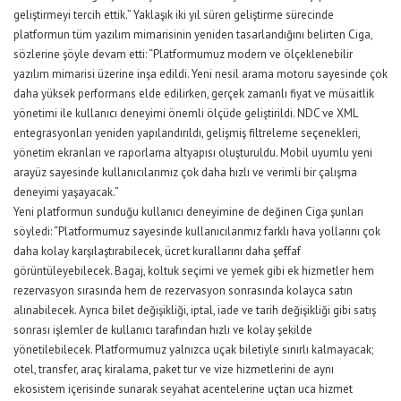
geliştirmeyi tercih ettik.” Yaklaşık iki yıl süren geliştirme sürecinde
platformun tüm yazılım mimarisinin yeniden tasarlandığını belirten Ciga,
sözlerine şöyle devam etti: “Platformumuz modern ve ölçeklenebilir
yazılım mimarisi üzerine inşa edildi. Yeni nesil arama motoru sayesinde çok
daha yüksek performans elde edilirken, gerçek zamanlı fiyat ve müsaitlik
yönetimi ile kullanıcı deneyimi önemli ölçüde geliştirildi. NDC ve XML
entegrasyonları yeniden yapılandırıldı, gelişmiş filtreleme seçenekleri,
yönetim ekranları ve raporlama altyapısı oluşturuldu. Mobil uyumlu yeni
arayüz sayesinde kullanıcılarımız çok daha hızlı ve verimli bir çalışma
deneyimi yaşayacak.”
Yeni platformun sunduğu kullanıcı deneyimine de değinen Ciga şunları
söyledi: “Platformumuz sayesinde kullanıcılarımız farklı hava yollarını çok
daha kolay karşılaştırabilecek, ücret kurallarını daha şeffaf
görüntüleyebilecek. Bagaj, koltuk seçimi ve yemek gibi ek hizmetler hem
rezervasyon sırasında hem de rezervasyon sonrasında kolayca satın
alınabilecek. Ayrıca bilet değişikliği, iptal, iade ve tarih değişikliği gibi satış
sonrası işlemler de kullanıcı tarafından hızlı ve kolay şekilde
yönetilebilecek. Platformumuz yalnızca uçak biletiyle sınırlı kalmayacak;
otel, transfer, araç kiralama, paket tur ve vize hizmetlerini de aynı
ekosistem içerisinde sunarak seyahat acentelerine uçtan uca hizmet