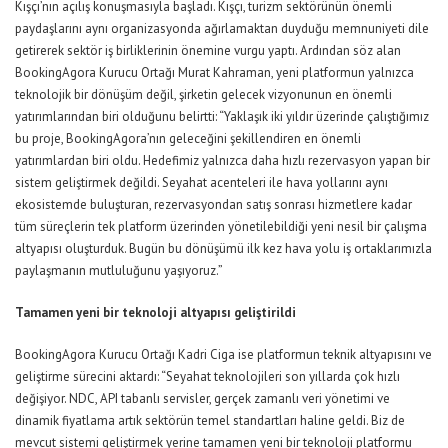
Kışçı’nın açılış konuşmasıyla başladı. Kışçı, turizm sektörünün önemli
paydaşlarını aynı organizasyonda ağırlamaktan duyduğu memnuniyeti dile
getirerek sektör iş birliklerinin önemine vurgu yaptı. Ardından söz alan
BookingAgora Kurucu Ortağı Murat Kahraman, yeni platformun yalnızca
teknolojik bir dönüşüm değil, şirketin gelecek vizyonunun en önemli
yatırımlarından biri olduğunu belirtti: “Yaklaşık iki yıldır üzerinde çalıştığımız
bu proje, BookingAgora’nın geleceğini şekillendiren en önemli
yatırımlardan biri oldu. Hedefimiz yalnızca daha hızlı rezervasyon yapan bir
sistem geliştirmek değildi. Seyahat acenteleri ile hava yollarını aynı
ekosistemde buluşturan, rezervasyondan satış sonrası hizmetlere kadar
tüm süreçlerin tek platform üzerinden yönetilebildiği yeni nesil bir çalışma
altyapısı oluşturduk. Bugün bu dönüşümü ilk kez hava yolu iş ortaklarımızla
paylaşmanın mutluluğunu yaşıyoruz.”
Tamamen yeni bir teknoloji altyapısı geliştirildi
BookingAgora Kurucu Ortağı Kadri Ciga ise platformun teknik altyapısını ve
geliştirme sürecini aktardı: “Seyahat teknolojileri son yıllarda çok hızlı
değişiyor. NDC, API tabanlı servisler, gerçek zamanlı veri yönetimi ve
dinamik fiyatlama artık sektörün temel standartları haline geldi. Biz de
mevcut sistemi geliştirmek yerine tamamen yeni bir teknoloji platformu