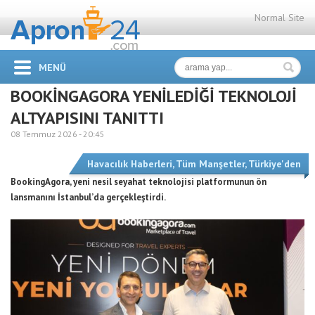
Normal Site
MENÜ
BOOKİNGAGORA YENİLEDİĞİ TEKNOLOJİ
ALTYAPISINI TANITTI
08 Temmuz 2026 -
20:45
Havacılık Haberleri
,
Tüm Manşetler
,
Türkiye'den
BookingAgora, yeni nesil seyahat teknolojisi platformunun ön
lansmanını İstanbul’da gerçekleştirdi.