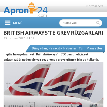
Normal Site
MENÜ
BRITISH AIRWAYS’TE GREV RÜZGARLARI
23 Haziran 2022 -
21:12
Dünyadan
,
Havacılık Haberleri
,
Tüm Manşetler
İngiliz havayolu şirketi British Airways’in 700 personeli, ücret
anlaşmazlığı nedeniyle yaz sezonunda greve gitmek için oy kullandı.