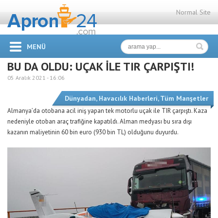
Normal Site
MENÜ
BU DA OLDU: UÇAK İLE TIR ÇARPIŞTI!
05 Aralık 2021 -
16:06
Dünyadan
,
Havacılık Haberleri
,
Tüm Manşetler
Almanya’da otobana acil iniş yapan tek motorlu uçak ile TIR çarpıştı. Kaza
nedeniyle otoban araç trafiğine kapatıldı. Alman medyası bu sıra dışı
kazanın maliyetinin 60 bin euro (930 bin TL) olduğunu duyurdu.