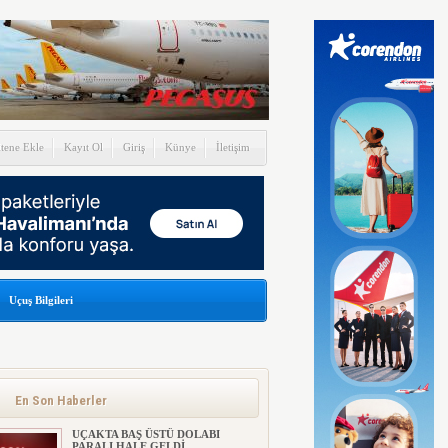
itene Ekle
Kayıt Ol
Giriş
Künye
İletişim
Uçuş Bilgileri
İSTANBUL HAVALİMANI
BELGESELİ İZLEYİCİYLE
BULUŞTU! (VİDEOLU)
Cumhuriyet tarihinin en büyük projesi
En Son Haberler
olan İstanbul Havalimanı’nı...
UÇAKTA BAŞ ÜSTÜ DOLABI
PARALI HALE GELDİ