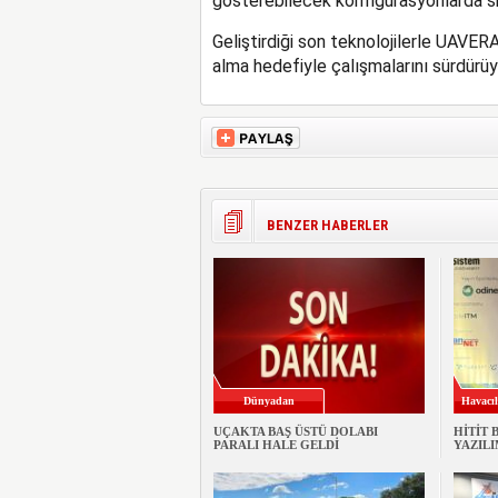
gösterebilecek konfigürasyonlarda si
Geliştirdiği son teknolojilerle UAVER
alma hedefiyle çalışmalarını sürdürüy
BENZER HABERLER
Dünyadan
Havacıl
UÇAKTA BAŞ ÜSTÜ DOLABI
HİTİT 
PARALI HALE GELDİ
YAZILI