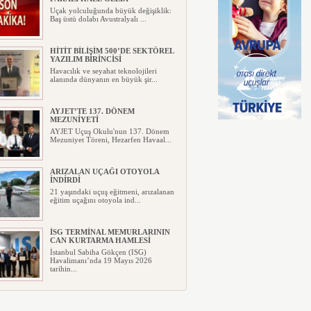
Uçak yolculuğunda büyük değişiklik:
Baş üstü dolabı Avustralyalı ...
HİTİT BİLİŞİM 500’DE SEKTÖREL
YAZILIM BİRİNCİSİ
Havacılık ve seyahat teknolojileri
alanında dünyanın en büyük şir...
AYJET’TE 137. DÖNEM
MEZUNİYETİ
AYJET Uçuş Okulu'nun 137. Dönem
Mezuniyet Töreni, Hezarfen Havaal...
ARIZALAN UÇAĞI OTOYOLA
İNDİRDİ
21 yaşındaki uçuş eğitmeni, arızalanan
eğitim uçağını otoyola ind...
İSG TERMİNAL MEMURLARININ
CAN KURTARMA HAMLESİ
İstanbul Sabiha Gökçen (ISG)
Havalimanı’nda 19 Mayıs 2026
tarihin...
TSS’DEN ÇALIŞANLARINA
KAHVALTI UYGULAMASI