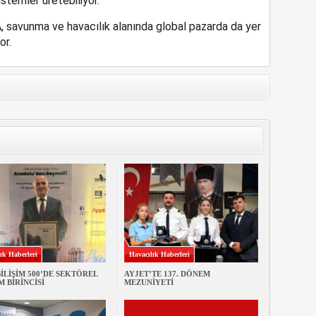
stemler üretebiliyor.
A, savunma ve havacılık alanında global pazarda da yer
or.
ık Haberleri
Havacılık Haberleri
BİLİŞİM 500’DE SEKTÖREL
AYJET’TE 137. DÖNEM
M BİRİNCİSİ
MEZUNİYETİ