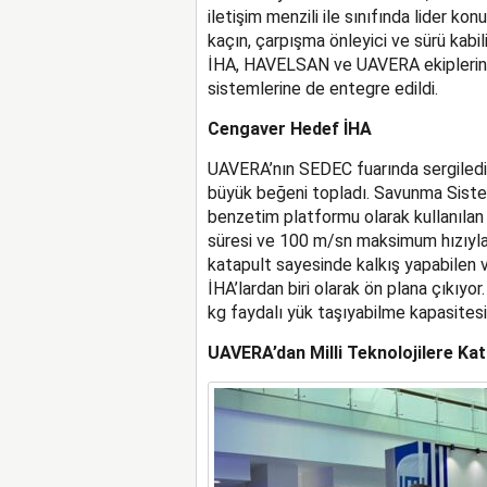
iletişim menzili ile sınıfında lider k
kaçın, çarpışma önleyici ve sürü kabili
İHA, HAVELSAN ve UAVERA ekiplerinin 
sistemlerine de entegre edildi.
Cengaver Hedef İHA
UAVERA’nın SEDEC fuarında sergiledi
büyük beğeni topladı. Savunma Sistem
benzetim platformu olarak kullanıl
süresi ve 100 m/sn maksimum hızıyl
katapult sayesinde kalkış yapabilen v
İHA’lardan biri olarak ön plana çıkıy
kg faydalı yük taşıyabilme kapasitesin
UAVERA’dan Milli Teknolojilere Kat