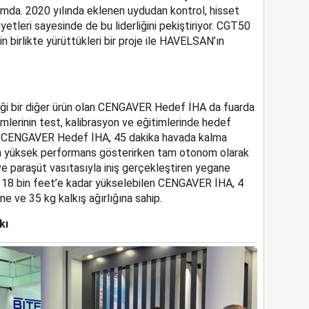
onumda. 2020 yılında eklenen uydudan kontrol, hisset
yetleri sayesinde de bu liderliğini pekiştiriyor. CGT50
birlikte yürüttükleri bir proje ile HAVELSAN’ın
ği bir diğer ürün olan CENGAVER Hedef İHA da fuarda
lerinin test, kalibrasyon ve eğitimlerinde hedef
an CENGAVER Hedef İHA, 45 dakika havada kalma
a yüksek performans gösterirken tam otonom olarak
e paraşüt vasıtasıyla iniş gerçekleştiren yegane
or. 18 bin feet’e kadar yükselebilen CENGAVER İHA, 4
e ve 35 kg kalkış ağırlığına sahip.
kı