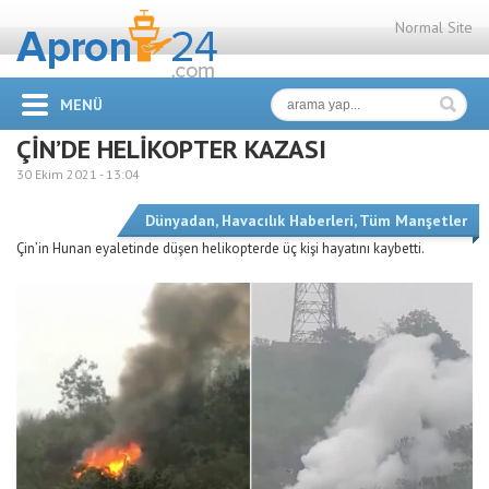
Normal Site
MENÜ
ÇİN’DE HELİKOPTER KAZASI
30 Ekim 2021 -
13:04
Dünyadan
,
Havacılık Haberleri
,
Tüm Manşetler
Çin’in Hunan eyaletinde düşen helikopterde üç kişi hayatını kaybetti.