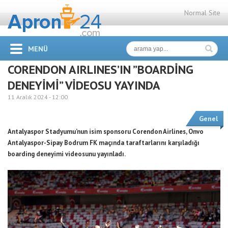
Normal Site
MENÜ
CORENDON AIRLINES’IN ”BOARDİNG
DENEYİMİ” VİDEOSU YAYINDA
11 Aralık 2024 -
12:00
Genel
Antalyaspor Stadyumu’nun isim sponsoru Corendon Airlines, Onvo
Antalyaspor-Sipay Bodrum FK maçında taraftarlarını karşıladığı
boarding deneyimi videosunu yayınladı.