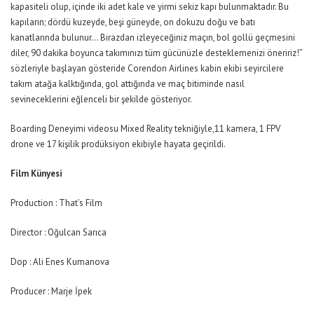
kapasiteli olup, içinde iki adet kale ve yirmi sekiz kapı bulunmaktadır. Bu
kapıların; dördü kuzeyde, beşi güneyde, on dokuzu doğu ve batı
kanatlarında bulunur… Birazdan izleyeceğiniz maçın, bol gollü geçmesini
diler, 90 dakika boyunca takımınızı tüm gücünüzle desteklemenizi öneririz!”
sözleriyle başlayan gösteride Corendon Airlines kabin ekibi seyircilere
takım atağa kalktığında, gol attığında ve maç bitiminde nasıl
sevineceklerini eğlenceli bir şekilde gösteriyor.
Boarding Deneyimi videosu Mixed Reality tekniğiyle,11 kamera, 1 FPV
drone ve 17 kişilik prodüksiyon ekibiyle hayata geçirildi.
Film Künyesi
Production : That’s Film
Director : Oğulcan Sarıca
Dop : Ali Enes Kumanova
Producer : Marje İpek