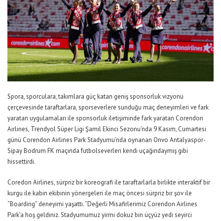
Spora, sporculara, takımlara güç katan geniş sponsorluk vizyonu
çerçevesinde taraftarlara, sporseverlere sunduğu maç deneyimleri ve fark
yaratan uygulamaları ile sponsorluk iletişiminde fark yaratan Corendon
Airlines, Trendyol Süper Ligi Şamil Ekinci Sezonu’nda 9 Kasım, Cumartesi
günü Corendon Airlines Park Stadyumu’nda oynanan Onvo Antalyaspor-
Sipay Bodrum FK maçında futbolseverleri kendi uçağındaymış gibi
hissettirdi.
Coredon Airlines, sürpriz bir koreografi ile taraftarlarla birlikte interaktif bir
kurgu ile kabin ekibinin yönergeleri ile maç öncesi sürpriz bir şov ile
“Boarding” deneyimi yaşattı. “Değerli Misafirlerimiz Corendon Airlines
Park’a hoş geldiniz. Stadyumumuz yirmi dokuz bin üçyüz yedi seyirci