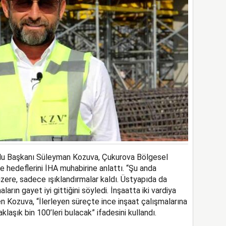
ulu Başkanı Süleyman Kozuva, Çukurova Bölgesel
 hedeflerini İHA muhabirine anlattı. “Şu anda
zere, sadece ışıklandırmalar kaldı. Üstyapıda da
rın gayet iyi gittiğini söyledi. İnşaatta iki vardiya
rten Kozuva, “İlerleyen süreçte ince inşaat çalışmalarına
laşık bin 100’leri bulacak” ifadesini kullandı.