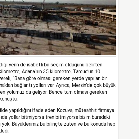
ğı yerin de isabetli bir seçim olduğunu belirten
kilometre, Adana’nın 35 kilometre, Tarsus’un 10
rek, “Bana göre olması gereken yerde yapılan bir
’dan bağlantı yolları var. Ayrıca, Mersin’de çok büyük
 tren yolumuz da geliyor. Bence tam olması gereken
 konuştu.
ekilde yapıldığını ifade eden Kozuva, müteahhit firmaya
da yollar bitmiyorsa tren bitmiyorsa bizim buradaki
i yok. Büyüklerimiz bu bilinçte zaten ve bu konuda hep
dedi.