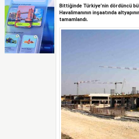
Bittiğinde Türkiye’nin dördüncü b
BOEING 737 MAX’LARD
Havalimanının inşaatında altyapının
tamamlandı.