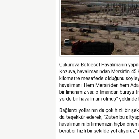
Çukurova Bölgesel Havalimanın yapıldı
Kozuva, havalimanından Mersin’in 45 
kilometre mesafede olduğunu söyleye
havalimanı. Hem Mersin’den hem Adana
bir limanımız var, o limandan buraya
yerde bir havalimanı olmuş” şeklinde
Bağlantı yollarının da çok hızlı bir ş
da teşekkür ederek, “Zaten bu altyapı
havalimanını bitirmemizin hiçbir önem
beraber hızlı bir şekilde yol alıyoruz” 