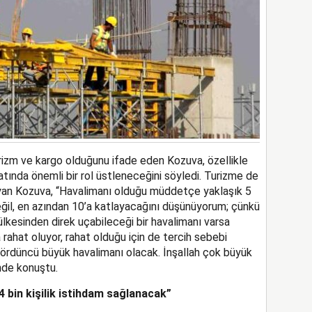
urizm ve kargo olduğunu ifade eden Kozuva, özellikle
atında önemli bir rol üstleneceğini söyledi. Turizme de
ayan Kozuva, “Havalimanı olduğu müddetçe yaklaşık 5
 değil, en azından 10’a katlayacağını düşünüyorum; çünkü
ülkesinden direk uçabileceği bir havalimanı varsa
 rahat oluyor, rahat olduğu için de tercih sebebi
n dördüncü büyük havalimanı olacak. İnşallah çok büyük
inde konuştu.
4 bin kişilik istihdam sağlanacak”