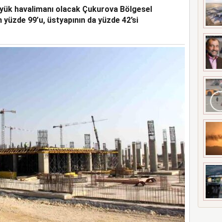
üyük havalimanı olacak Çukurova Bölgesel
A ÇATLAK RİSKİ
 yüzde 99’u, üstyapının da yüzde 42’si