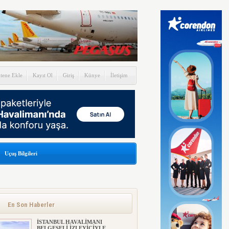
itene Ekle
Kayıt Ol
Giriş
Künye
İletişim
Uçuş Bilgileri
En Son Haberler
İSTANBUL HAVALİMANI
BELGESELİ İZLEYİCİYLE