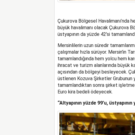
Çukurova Bölgesel Havalimanı’nda he
büyük havalimanı olacak Çukurova Böl
üstyapının da yüzde 42’si tamamlandı
Mersinlilerin uzun süredir tamamlan
çalışmalar hızla sürüyor. Mersin’in T
tamamlandığında hem yolcu hem karg
ihracat ve turizm alanlarında büyük k
açısından da bölgeyi besleyecek. Çuk
üstlenen Kozuva Şirketler Grubunun yı
tamamlandıktan sonra şirket işletme
Euro kira bedeli ödeyecek.
“Altyapının yüzde 99’u, üstyapının y