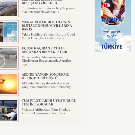
BULUŞTU! (VİDEOLU)
Cumhuriyet tarihinin en büyük projesi
olan İstanbul Havalimanı’nı...
MURAT ÜLKER’DEN THY’NİN
DİJİTAL DÖNÜŞÜM YILLARINA
BAKIŞ
Yıldız Holding Yönetim Kurulu Üyesi
Murat Ülker,Dr. Candan Karlıt...
UÇUŞU KAÇIRAN 2 YOLCU
APRONDAN BİNMEK İSTEDİ
Moskova'daki Sheremetyevo
Uluslararası Havaalanı'nda Aeroflot
uçu...
ABD’DE YANGIN SÖNDÜRME
HELİKOPTERİ DÜŞTÜ!
ABD'nin Utah eyaletindeki orman
yangınına müdahale eden Sikorsky ...
TÜM PİLOTLARINI UYUŞTURUCU
TESTİNE SOKACAK
Malaysia Airlines'tan Tüm Pilotlara
Zorunlu Uyuşturucu Testi Kara...
UÇAĞIN TAVANINDAN
DAMLAYAN SUYA PEÇETELİ
MÜDAHALE