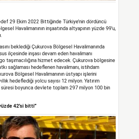
def 29 Ekim 2022 Bittiğinde Türkiye’nin dördüncü
gesel Havalimanının inşaatında altyapının yüzde 99’u,
.
masını beklediği Çukurova Bölgesel Havalimanında
arsus ilçesinde inşası devam eden havalimanı
o taşımacılığına hizmet edecek. Çukurova bölgesine
atkı sağlaması hedeflenen havalimanı, istihdam
urova Bölgesel Havalimanının üstyapı işlerini
llık hedeflediği yolcu sayısı 12 milyon. Yatırım
 süresi boyunca devlete toplam 297 milyon 100 bin
üzde 42’si bitti”