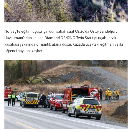
Norveç’te eğitim uçuşu için dün sabah saat 08.26’da Oslo-Sandefjord
Havalimanı’ndan kalkan Diamond DA42NG Twin Star tipi uçak Larvik
kasabası yakınında ormanlık alana düştü. Kazada uçaktaki eğitmen ve iki
öğrenci hayatını kaybetti.