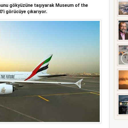
onunu gökyüzüne taşıyarak Museum of the
A ÇATLAK RİSKİ
0’i görücüye çıkarıyor.