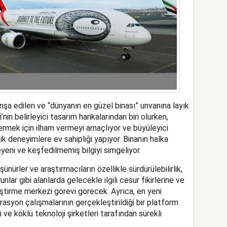
nşa edilen ve “dünyanın en güzel binası” unvanına layık
n belirleyici tasarım harikalarından biri olurken,
ermek için ilham vermeyi amaçlıyor ve büyüleyici
k deneyimlere ev sahipliği yapıyor. Binanın halka
eni ve keşfedilmemiş bilgiyi simgeliyor.
nürler ve araştırmacıların özellikle sürdürülebilirlik,
unlar gibi alanlarda gelecekle ilgili cesur fikirlerine ve
liştirme merkezi görevi görecek. Ayrıca, en yeni
asyon çalışmalarının gerçekleştirildiği bir platform
 ve köklü teknoloji şirketleri tarafından sürekli