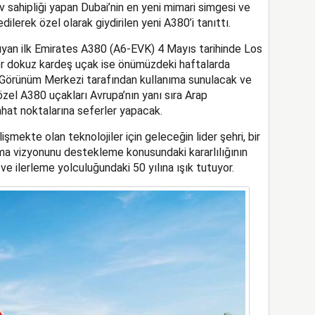
v sahipliği yapan Dubai’nin en yeni mimari simgesi ve
lerek özel olarak giydirilen yeni A380’i tanıttı.
şıyan ilk Emirates A380 (A6-EVK) 4 Mayıs tarihinde Los
er dokuz kardeş uçak ise önümüzdeki haftalarda
 Görünüm Merkezi tarafından kullanıma sunulacak ve
zel A380 uçakları Avrupa’nın yanı sıra Arap
ahat noktalarına seferler yapacak.
işmekte olan teknolojiler için geleceğin lider şehri, bir
ma vizyonunu destekleme konusundaki kararlılığının
 ve ilerleme yolculuğundaki 50 yılına ışık tutuyor.