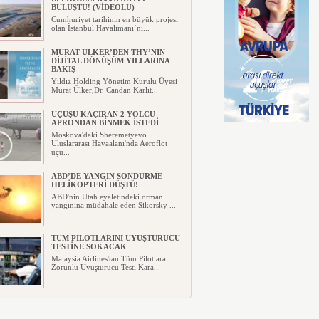
BULUŞTU! (VİDEOLU)
Cumhuriyet tarihinin en büyük projesi
olan İstanbul Havalimanı’nı...
MURAT ÜLKER’DEN THY’NİN
DİJİTAL DÖNÜŞÜM YILLARINA
BAKIŞ
Yıldız Holding Yönetim Kurulu Üyesi
Murat Ülker,Dr. Candan Karlıt...
UÇUŞU KAÇIRAN 2 YOLCU
APRONDAN BİNMEK İSTEDİ
Moskova'daki Sheremetyevo
Uluslararası Havaalanı'nda Aeroflot
uçu...
ABD’DE YANGIN SÖNDÜRME
HELİKOPTERİ DÜŞTÜ!
ABD'nin Utah eyaletindeki orman
yangınına müdahale eden Sikorsky ...
TÜM PİLOTLARINI UYUŞTURUCU
TESTİNE SOKACAK
Malaysia Airlines'tan Tüm Pilotlara
Zorunlu Uyuşturucu Testi Kara...
UÇAĞIN TAVANINDAN
DAMLAYAN SUYA PEÇETELİ
MÜDAHALE