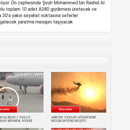
aplıyor. Ön cephesinde Şeyh Mohammed bin Rashid Al
yolu toplam 10 adet A380 giydirmesi üretecek ve
 30’a yakın seyahat noktasına seferler
r gelecek yaratma mesajını taşıyacak
nyadan
Dünyadan
 KAÇIRAN 2 YOLCU
ABD’DE YANGIN SÖNDÜRME
DAN BİNMEK İSTEDİ
HELİKOPTERİ DÜŞTÜ!