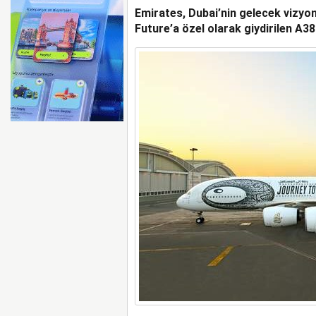
Emirates, Dubai’nin gelecek vizy
BOEING 737 MAX’LARD
Future’a özel olarak giydirilen A38