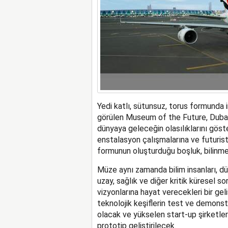
Yedi katlı, sütunsuz, torus formunda i
görülen Museum of the Future, Dubai’ni
dünyaya geleceğin olasılıklarını göst
enstalasyon çalışmalarına ve futuristi
formunun oluşturduğu boşluk, bilinmey
Müze aynı zamanda bilim insanları, düşü
uzay, sağlık ve diğer kritik küresel sor
vizyonlarına hayat verecekleri bir ge
teknolojik keşiflerin test ve demonstr
olacak ve yükselen start-up şirketleri
prototip geliştirilecek.