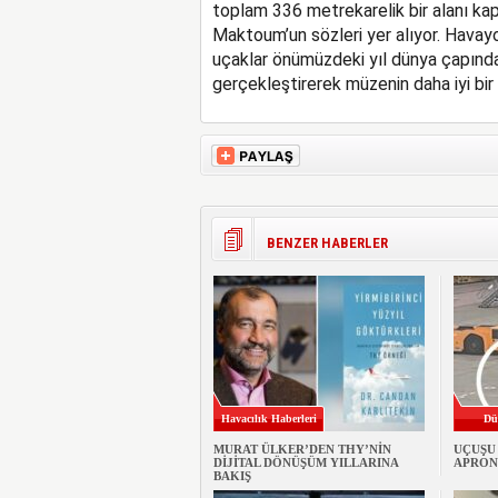
toplam 336 metrekarelik bir alanı k
Maktoum’un sözleri yer alıyor. Hava
uçaklar önümüzdeki yıl dünya çapında
gerçekleştirerek müzenin daha iyi bi
BENZER HABERLER
Havacılık Haberleri
Dü
MURAT ÜLKER’DEN THY’NİN
UÇUŞU
DİJİTAL DÖNÜŞÜM YILLARINA
APRON
BAKIŞ