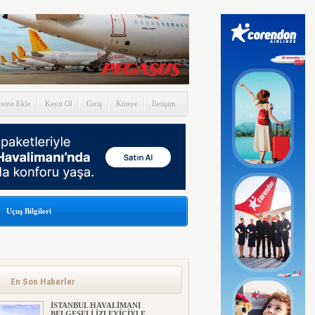
itene Ekle
Kayıt Ol
Giriş
Künye
İletişim
Uçuş Bilgileri
En Son Haberler
İSTANBUL HAVALİMANI
BELGESELİ İZLEYİCİYLE