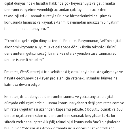
dijital dünyasındaki fırsatlar hakkında çok heyecanlıyız ve gelir, marka
deneyimi ve işletme verimliliği açısından çok faydalı olacak ileri
teknolojileri kullanmak suretiyle ürün ve hizmetlerimizi geliştirmek
konusunda finansal ve kaynak aktarımı bakımından muazzam bir yatırım
taahhüdünde bulunuyoruz.’’
“Expo’daki geleceğin dünyası temalı Emirates Pavyonunun, BAE’nin dijital
ekonomi vizyonuyla uyumlu ve geleceğe dönük üstün teknoloji ürünü
deneyimlerin geliştirileceği bir merkez olarak yeniden tasarlanması son
derece isabetli bir adım.’’
Emirates, Web3 stratejisi için sektördeki iş ortaklarıyla birlikte çalışmaya ve
hayata geçirilmeyi bekleyen projeleri için yetenekli insanları bünyesine
katmaya devam ediyor.
Emirates, dijital dünyada deneyimler sunma ve yolcularıyla bu dijital
dünyada etkileşimlerde bulunma konusuna yabancı değil; emirates.com ve
Emirates uygulaması üzerinden, kapsamlı şekilde, 3 boyutlu olarak ve 360
derece uçaklarının kabin içi deneyimlerini sunarak, beş yıldan fazla bir
süredir web sanal gerçeklik (VR) teknolojisi konusunda öncü girişimlerde
bulunuyor. Yolcular, elektronik ortamda uçuş öncesi bilet kontrollerini