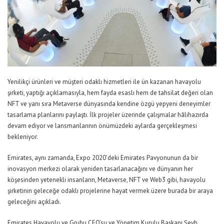
Yenilikçi ürünleri ve müşteri odaklı hizmetleri ile ün kazanan havayolu
şirketi, yaptığı açıklamasıyla, hem fayda esaslı hem de tahsilat değeri olan
NFT ve yanı sıra Metaverse dünyasında kendine özgü yepyeni deneyimler
tasarlama planlarını paylaştı. İlk projeler üzerinde çalışmalar hâlihazırda
devam ediyor ve lansmanlarının önümüzdeki aylarda gerçekleşmesi
bekleniyor.
Emirates, aynı zamanda, Expo 2020’deki Emirates Pavyonunun da bir
inovasyon merkezi olarak yeniden tasarlanacağını ve dünyanın her
köşesinden yetenekli insanların, Metaverse, NFT ve Web3 gibi, havayolu
şirketinin geleceğe odaklı projelerine hayat vermek üzere burada bir araya
geleceğini açıkladı.
Emirates Havayolu ve Grubu CEO’su ve Yönetim Kurulu Başkanı Şeyh