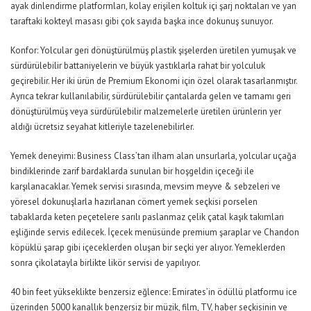
ayak dinlendirme platformları, kolay erişilen koltuk içi şarj noktaları ve yan
taraftaki kokteyl masası gibi çok sayıda başka ince dokunuş sunuyor.
Konfor: Yolcular geri dönüştürülmüş plastik şişelerden üretilen yumuşak ve
sürdürülebilir battaniyelerin ve büyük yastıklarla rahat bir yolculuk
geçirebilir. Her iki ürün de Premium Ekonomi için özel olarak tasarlanmıştır.
Ayrıca tekrar kullanılabilir, sürdürülebilir çantalarda gelen ve tamamı geri
dönüştürülmüş veya sürdürülebilir malzemelerle üretilen ürünlerin yer
aldığı ücretsiz seyahat kitleriyle tazelenebilirler.
Yemek deneyimi: Business Class’tan ilham alan unsurlarla, yolcular uçağa
bindiklerinde zarif bardaklarda sunulan bir hoşgeldin içeceği ile
karşılanacaklar. Yemek servisi sırasında, mevsim meyve & sebzeleri ve
yöresel dokunuşlarla hazırlanan cömert yemek seçkisi porselen
tabaklarda keten peçetelere sarılı paslanmaz çelik çatal kaşık takımları
eşliğinde servis edilecek. İçecek menüsünde premium şaraplar ve Chandon
köpüklü şarap gibi içeceklerden oluşan bir seçki yer alıyor. Yemeklerden
sonra çikolatayla birlikte likör servisi de yapılıyor.
40 bin feet yükseklikte benzersiz eğlence: Emirates’in ödüllü platformu ice
üzerinden 5000 kanallık benzersiz bir müzik, film, TV, haber seçkisinin ve