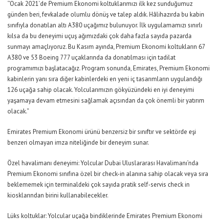
‘’Ocak 2021’de Premium Ekonomi koltuklarımızı ilk kez sunduğumuz
günden beri, fevkalade olumlu dönüş ve talep aldık. Hâlihazırda bu kabin
sınıfıyla donatılan altı A380 uçağımız bulunuyor. İlk uygulamamızı sınırlı
kılsa da bu deneyimi uçuş ağımızdaki çok daha fazla sayıda pazarda
sunmayı amaçlıyoruz. Bu Kasım ayında, Premium Ekonomi koltukların 67
A380 ve 53 Boeing 777 uçaklarında da donatılması için tadilat
programımızı başlatacağız. Program sonunda, Emirates, Premium Ekonomi
kabinlerin yanı sıra diğer kabinlerdeki en yeni iç tasarımların uygulandığı
126 uçağa sahip olacak. Yolcularımızın gökyüzündeki en iyi deneyimi
yaşamaya devam etmesini sağlamak açısından da çok önemli bir yatırım
olacak.”
Emirates Premium Ekonomi ürünü benzersiz bir sınıftır ve sektörde eşi
benzeri olmayan imza niteliğinde bir deneyim sunar.
Özel havalimanı deneyimi: Yolcular Dubai Uluslararası Havalimanı’nda
Premium Ekonomi sınıfına özel bir check-in alanına sahip olacak veya sıra
beklememek için terminaldeki çok sayıda pratik self-servis check in
kiosklarından birini kullanabilecekler.
Lüks koltuklar: Yolcular uçağa bindiklerinde Emirates Premium Ekonomi