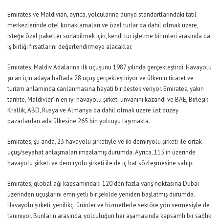
Emirates ve Maldivian, ayrıca, yolcularına dünya standartlarındaki tatil
merkezlerinde otel konaklamaları ve özel turlar da dahil olmak üzere,
isteğe özel paketler sunabilmek için, kendi tur işletme birimleri arasında da
iş birliği fırsatlarını değerlendirmeye alacaklar.
Emirates, Maldiv Adalarına ilk uçuşunu 1987 yılında gerçekleştirdi. Havayolu
şu an için adaya haftada 28 uçuş gerçekleştiriyor ve ülkenin ticaret ve
turizm anlamında canlanmasına hayati bir destek veriyor. Emirates, yakın
tarihte, Maldivler’in en iyi havayolu şirketi unvanını kazandı ve BAE, Birleşik
Krallık, ABD, Rusya ve Almanya da dahil olmak üzere üst düzey
pazarlardan ada ülkesine 265 bin yolcuyu taşımakta.
Emirates, şu anda, 23 havayolu şirketiyle ve iki demiryolu şirketi ile ortak
uçuş/seyahat anlaşmaları imzalamış durumda. Ayrıca, 115’in üzerinde
havayolu şirketi ve demiryolu şirketi ile de iç hat sözleşmesine sahip.
Emirates, global ağı kapsamındaki 120’den fazla varış noktasına Dubai
üzerinden uçuşlarını emniyetli bir şekilde yeniden başlatmış durumda.
Havayolu şirketi, yenilikçi ürünler ve hizmetlerle sektöre yön vermesiyle de
tanınıyor. Bunların arasında, yolculuğun her aşamasında kapsamlı bir sağlık