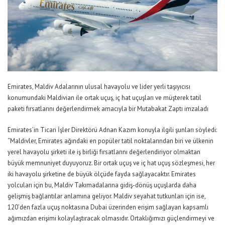
Emirates, Maldiv Adalarının ulusal havayolu ve lider yerli taşıyıcısı
konumundaki Maldivian ile ortak uçuş, iç hat uçuşları ve müşterek tatil
paketi fırsatlarını değerlendirmek amacıyla bir Mutabakat Zaptı imzaladı
Emirates’in Ticari İşler Direktörü Adnan Kazım konuyla ilgili şunları söyledi:
“Maldivler, Emirates ağındaki en popüler tatil noktalarından biri ve ülkenin
yerel havayolu şirketi ile iş birliği fırsatlarını değerlendiriyor olmaktan
büyük memnuniyet duyuyoruz. Bir ortak uçuş ve iç hat uçuş sözleşmesi, her
iki havayolu şirketine de büyük ölçüde fayda sağlayacaktır. Emirates
yolcuları için bu, Maldiv Takımadalarına gidiş-dönüş uçuşlarda daha
gelişmiş bağlantılar anlamına geliyor. Maldiv seyahat tutkunları için ise,
120’den fazla uçuş noktasına Dubai üzerinden erişim sağlayan kapsamlı
ağımızdan erişimi kolaylaştıracak olmasıdır. Ortaklığımızı güçlendirmeyi ve