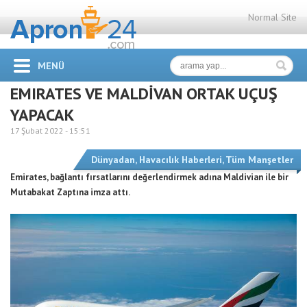
Normal Site
MENÜ
EMIRATES VE MALDİVAN ORTAK UÇUŞ
YAPACAK
17 Şubat 2022 -
15:51
Dünyadan
,
Havacılık Haberleri
,
Tüm Manşetler
Emirates, bağlantı fırsatlarını değerlendirmek adına Maldivian ile bir
Mutabakat Zaptına imza attı.