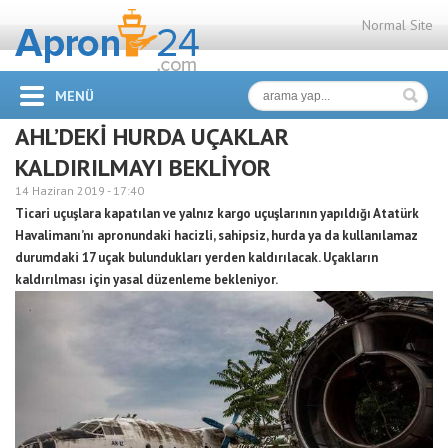
Normal Site
MENÜ
AHL’DEKİ HURDA UÇAKLAR
KALDIRILMAYI BEKLİYOR
14 Haziran 2019 -
17:40
Ticari uçuşlara kapatılan ve yalnız kargo uçuşlarının yapıldığı Atatürk
Havalimanı’nı apronundaki hacizli, sahipsiz, hurda ya da kullanılamaz
durumdaki 17 uçak bulundukları yerden kaldırılacak. Uçakların
kaldırılması için yasal düzenleme bekleniyor.