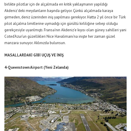
birlikte pilotlar için de alçalmada en kritik yaklaşmanın yapıldığı
Akdeniz’deki meydanların başında geliyor. Çünkü alçalmada karaya
girmeden, deniz üzerinden iniş yapılması gerekiyor. Hatta 2 yıl önce bir Türk
pilot alçalma limitlerine uymadığı için gürültü kirliliğine sebep olduğu
gerekçesiyle uyarılmıştı. Fransa’nın Akdeniz’e kıyısı olan güney sahilleri yani
Coted‘Azur’un güzellikleri Nice Havalimanı’na inişte her zaman güzel
manzara sunuyor. Aklınızda bulunsun.
MASALLARDAKİ GİBİ UÇUŞ VE İNİŞ
4-Queenstown Airport (Yeni Zelanda)