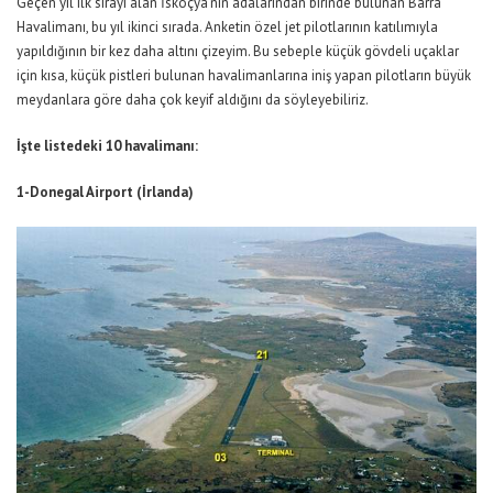
Geçen yıl ilk sırayı alan İskoçya’nın adalarından birinde bulunan Barra
Havalimanı, bu yıl ikinci sırada. Anketin özel jet pilotlarının katılımıyla
yapıldığının bir kez daha altını çizeyim. Bu sebeple küçük gövdeli uçaklar
için kısa, küçük pistleri bulunan havalimanlarına iniş yapan pilotların büyük
meydanlara göre daha çok keyif aldığını da söyleyebiliriz.
İşte listedeki 10 havalimanı:
1-Donegal Airport (İrlanda)