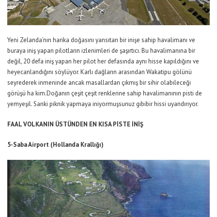
Yeni Zelanda’nın harika doğasını yansıtan bir inişe sahip havalimanı ve
buraya iniş yapan pilotların izlenimleri de şaşırtıcı. Bu havalimanına bir
değil, 20 defa iniş yapan her pilot her defasında aynı hisse kapıldığını ve
heyecanlandığını söylüyor. Karlı dağların arasından Wakatipu gölünü
seyrederek inmeninde ancak masallardan çıkmış bir sihir olabileceği
görüşü ha kim.Doğanın çeşit çeşit renklerine sahip havalimanının pisti de
yemyeşil. Sanki piknik yapmaya iniyormuşsunuz gibibir hissi uyandırıyor.
FAAL VOLKANIN ÜSTÜNDEN EN KISA PİSTE İNİŞ
5-Saba Airport (Hollanda Krallığı)