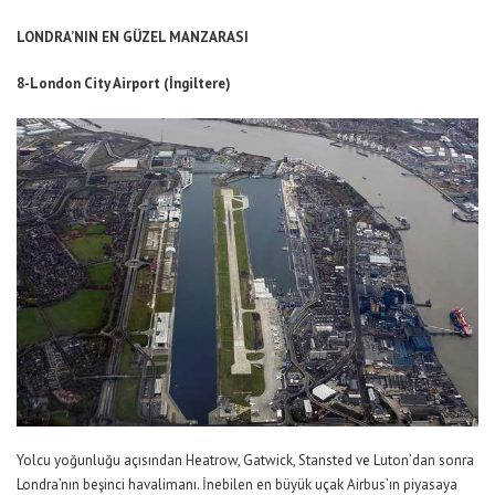
LONDRA’NIN EN GÜZEL MANZARASI
8-London City Airport (İngiltere)
Yolcu yoğunluğu açısından Heatrow, Gatwick, Stansted ve Luton’dan sonra
Londra’nın beşinci havalimanı. İnebilen en büyük uçak Airbus’ın piyasaya