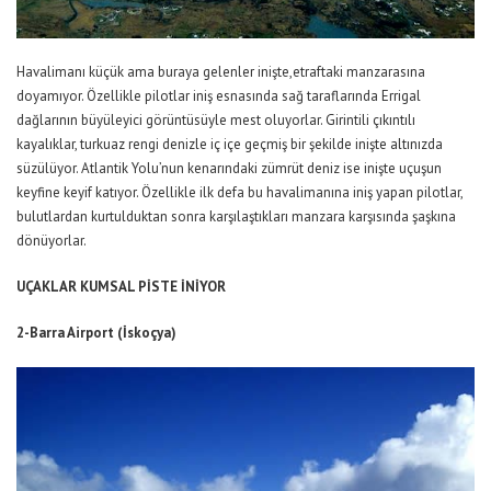
Havalimanı küçük ama buraya gelenler inişte,etraftaki manzarasına
doyamıyor. Özellikle pilotlar iniş esnasında sağ taraflarında Errigal
dağlarının büyüleyici görüntüsüyle mest oluyorlar. Girintili çıkıntılı
kayalıklar, turkuaz rengi denizle iç içe geçmiş bir şekilde inişte altınızda
süzülüyor. Atlantik Yolu’nun kenarındaki zümrüt deniz ise inişte uçuşun
keyfine keyif katıyor. Özellikle ilk defa bu havalimanına iniş yapan pilotlar,
bulutlardan kurtulduktan sonra karşılaştıkları manzara karşısında şaşkına
dönüyorlar.
UÇAKLAR KUMSAL PİSTE İNİYOR
2-Barra Airport (İskoçya)