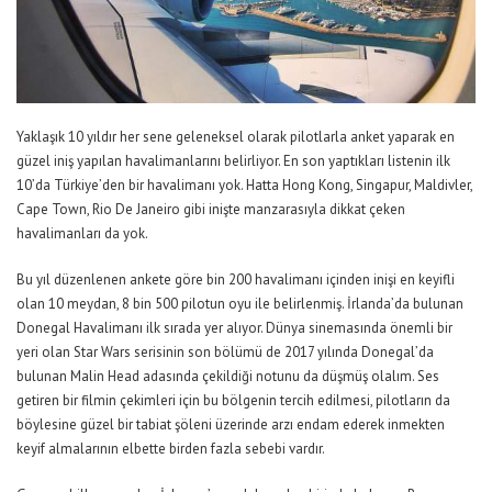
Yaklaşık 10 yıldır her sene geleneksel olarak pilotlarla anket yaparak en
güzel iniş yapılan havalimanlarını belirliyor. En son yaptıkları listenin ilk
10’da Türkiye’den bir havalimanı yok. Hatta Hong Kong, Singapur, Maldivler,
Cape Town, Rio De Janeiro gibi inişte manzarasıyla dikkat çeken
havalimanları da yok.
Bu yıl düzenlenen ankete göre bin 200 havalimanı içinden inişi en keyifli
olan 10 meydan, 8 bin 500 pilotun oyu ile belirlenmiş. İrlanda’da bulunan
Donegal Havalimanı ilk sırada yer alıyor. Dünya sinemasında önemli bir
yeri olan Star Wars serisinin son bölümü de 2017 yılında Donegal’da
bulunan Malin Head adasında çekildiği notunu da düşmüş olalım. Ses
getiren bir filmin çekimleri için bu bölgenin tercih edilmesi, pilotların da
böylesine güzel bir tabiat şöleni üzerinde arzı endam ederek inmekten
keyif almalarının elbette birden fazla sebebi vardır.