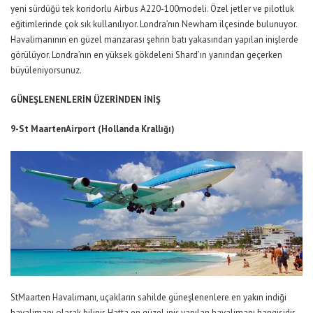
yeni sürdüğü tek koridorlu Airbus A220-100modeli. Özel jetler ve pilotluk
eğitimlerinde çok sık kullanılıyor. Londra’nın Newham ilçesinde bulunuyor.
Havalimanının en güzel manzarası şehrin batı yakasından yapılan inişlerde
görülüyor. Londra’nın en yüksek gökdeleni Shard’ın yanından geçerken
büyüleniyorsunuz.
GÜNEŞLENENLERİN ÜZERİNDEN İNİŞ
9-St MaartenAirport (Hollanda Krallığı)
StMaarten Havalimanı, uçakların sahilde güneşlenenlere en yakın indiği
havalimanı olarak bilinir. Hatta en güzel iniş yapılan havalimanı hangisidir