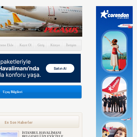
itene Ekle
Kayıt Ol
Giriş
Künye
İletişim
Uçuş Bilgileri
En Son Haberler
İSTANBUL HAVALİMANI
BELGESELİ İZLEYİCİYLE