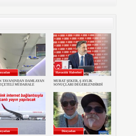
nyadan
Havacılık Haberleri
N TAVANINDAN DAMLAYAN
MURAT ŞEKER, 6 AYLIK
PEÇETELİ MÜDAHALE
SONUÇLARI DEĞERLENDİRDİ
nyadan
Dünyadan