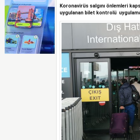
Koronavirüs salgını önlemleri kaps
AYJET’E AİT EĞİTİM 
uygulanan bilet kontrolü uygulamas