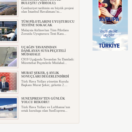
BULUŞTU! (VİDEOLU)
Cumhuriyet tarihinin en büyük projesi
olan İstanbul Havalimanı’nı...
TÜM PİLOTLARINI UYUŞTURUCU
TESTİNE SOKACAK
Malaysia Airlines'tan Tüm Pilotlara
Zorunlu Uyuşturucu Testi Kara...
UÇAĞIN TAVANINDAN
DAMLAYAN SUYA PEÇETELİ
MÜDAHALE
C919 Uçağında Tavandan Su Damladı:
Mürettebat Peçetelerle Müdahal...
MURAT ŞEKER, 6 AYLIK
SONUÇLARI DEĞERLENDİRDİ
Türk Hava Yolları yönetim Kurulu
Başkanı Murat Şeker, şirketin 2....
SUNEXPRESS’TEN GÜNLÜK
YOLCU REKORU!
Türk Hava Yolları ve Lufthansa’nın
ortak kuruluşu olan SunExpress...
IBERYA HAVAYOLLARI GÜNEŞ
TUTULMASI İÇİN ÖZEL UÇUŞ
DÜZENLİYOR