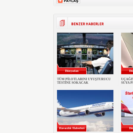
BENZER HABERLER
Dünyadan
Dü
TÜM PİLOTLARINI UYUŞTURUCU
UÇAĞI
TESTİNE SOKACAK
SUYA 
Havacılık Haberleri
Dü