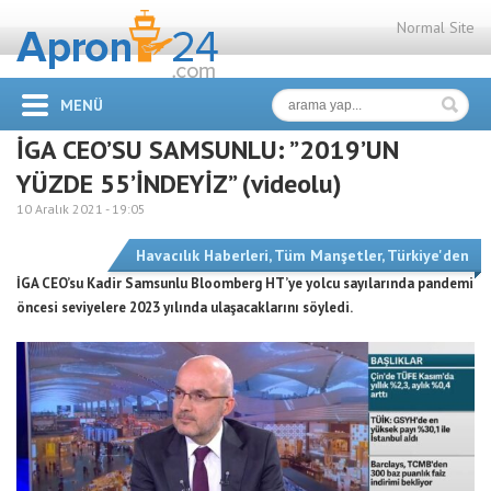
Normal Site
MENÜ
İGA CEO’SU SAMSUNLU: ”2019’UN
YÜZDE 55’İNDEYİZ” (videolu)
10 Aralık 2021 -
19:05
Havacılık Haberleri
,
Tüm Manşetler
,
Türkiye'den
İGA CEO’su Kadir Samsunlu Bloomberg HT’ye yolcu sayılarında pandemi
öncesi seviyelere 2023 yılında ulaşacaklarını söyledi.