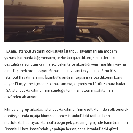
İGA’nın, İstanbul’un tarihi dokusuyla İstanbul Havalimanı’nın modern
yüzünü harmanladığı; mimariyi, cezbedici güzellikleri, hizmetlerdeki
çeşitliliği ve sunulan keyfi renkli çekimlerle aktardığı yeni imaj filmi yayına
girdi. Digimeb prodüksiyon firmasının imzasını taşıyan imaj filmi İGA
İstanbul Havalimanı’nın, İstanbul’u andıran yapısını ve özelliklerini konu
alıyor. Film; yeme-içmeden konaklamaya, alışverişten kültür-sanata kadar
İGA İstanbul Havalimanı’nın sunduğu tüm hizmetleri misafirlerinin
gözünden aktarıyor.
Filmde bir grup arkadaş; İstanbul Havalimanı’nın özelliklerinden etkilenerek
dönüş yolunda uçağa binmeden önce İstanbul’daki tatil anılarını
mutlulukla hatırlıyor. İstanbul’a özgü pek çok simgeyi içinde barındıran film,
“İstanbul Havalimanı’ndaki yaşadığın her an, sana İstanbul’daki güzel