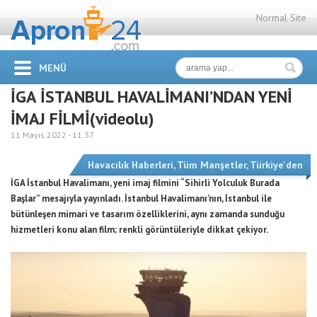
Normal Site
MENÜ
İGA İSTANBUL HAVALİMANI’NDAN YENİ
İMAJ FİLMİ(videolu)
11 Mayıs 2022 -
11:37
Havacılık Haberleri
,
Tüm Manşetler
,
Türkiye'den
İGA İstanbul Havalimanı, yeni imaj filmini “Sihirli Yolculuk Burada
Başlar” mesajıyla yayınladı. İstanbul Havalimanı’nın, İstanbul ile
bütünleşen mimari ve tasarım özelliklerini, aynı zamanda sunduğu
hizmetleri konu alan film; renkli görüntüleriyle dikkat çekiyor.