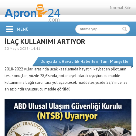
Normal Site
MENÜ
İLAÇ KULLANIMI ARTIYOR
20 Mayıs 2026 -
14:41
Dünyadan
,
Havacılık Haberleri
,
Tüm Manşetler
2018-2022 yılları arasında uçak kazalarında hayatını kaybeden pilotların
test sonuçları, yüzde 28,6’sında, potansiyel olarak uyuşturucu madde
kullanımına bağlı sorunlara yol açabilecek maddeler, yüzde 52,8’inde ise
en az bir tür uyuşturucu madde görüldü