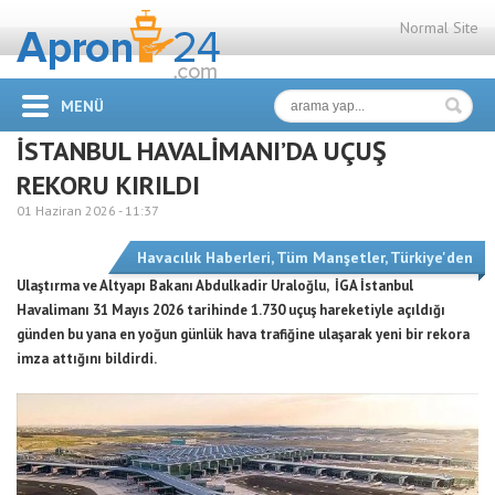
Normal Site
MENÜ
İSTANBUL HAVALİMANI’DA UÇUŞ
REKORU KIRILDI
01 Haziran 2026 -
11:37
Havacılık Haberleri
,
Tüm Manşetler
,
Türkiye'den
Ulaştırma ve Altyapı Bakanı Abdulkadir Uraloğlu, İGA İstanbul
Havalimanı 31 Mayıs 2026 tarihinde 1.730 uçuş hareketiyle açıldığı
günden bu yana en yoğun günlük hava trafiğine ulaşarak yeni bir rekora
imza attığını bildirdi.