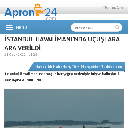
Normal Site
MENÜ
İSTANBUL HAVALİMANI’NDA UÇUŞLARA
ARA VERİLDİ
24 Ocak 2022 -
14:28
Havacılık Haberleri
,
Tüm Manşetler
,
Türkiye'den
İstanbul Havalimanı’nda yoğun kar yağışı nedeniyle iniş ve kalkışlar 1
saatliğine durduruldu.