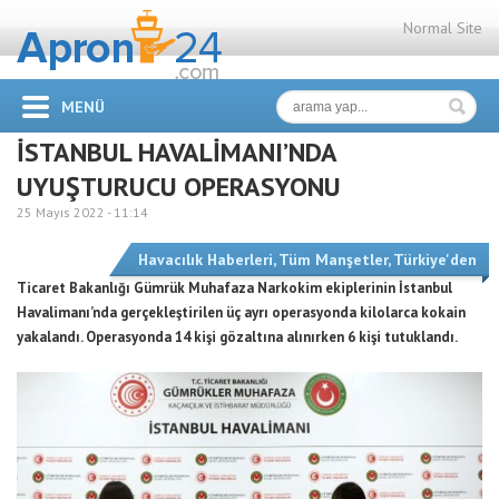
Normal Site
MENÜ
İSTANBUL HAVALİMANI’NDA
UYUŞTURUCU OPERASYONU
25 Mayıs 2022 -
11:14
Havacılık Haberleri
,
Tüm Manşetler
,
Türkiye'den
Ticaret Bakanlığı Gümrük Muhafaza Narkokim ekiplerinin İstanbul
Havalimanı’nda gerçekleştirilen üç ayrı operasyonda kilolarca kokain
yakalandı. Operasyonda 14 kişi gözaltına alınırken 6 kişi tutuklandı.