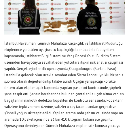
İstanbul Havalimanı Gümrük Muhafaza Kaçakçılık ve İstihbarat Müdürlüğü
ekiplerince yürütülen uyuşturucu kaçakçılığı ile mücadele faaliyetleri
kapsamında, İstihbarat Bilgi Sistemi ve Varış Öncesi Yolcu Bildirim Sistemi
üzerinden havayoluyla seyahat eden yolculara ilişkin risk analizi çalışması
yapıldı. Gerçekleştirilen ilk operasyonda,Ouagadougou (Burkina Faso) –
İstanbul’a gelecek olan uçakla seyahat eden Sierra Leone uyruklu bir şahıs
şüpheli olarak değerlendirilip takibe alındı. Uçağın yanaşacağı körükte
önlem alan ekipler uçak kapısında yapılan pasaport kontrolünde, şüpheli
şahsı tespit etti. Şahsın beraberinde bulunan çantalar ile uçak altına verilen
bagajlarının narkotik dedektör köpekleri ile kontrolü esnasında, köpeklerin
valizlere tepki vermesi üzerine, valizler x-ray taramasından geçirildi ve
şüpheli yoğunluk tespit edildi. Yapılan aramalarda şahsın valizinde yapılan
aramada 10 paket içerisinde 23 bin 410 kilogram kokain ele geçirildi.
Operasyonu derinleştiren Gümrük Muhafaza ekipleri söz konusu yolcuyu