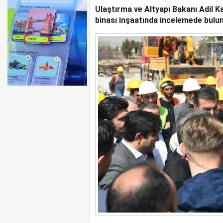
Ulaştırma ve Altyapı Bakanı Adil K
BOEING 737 MAX’LARD
binası inşaatında incelemede bulu