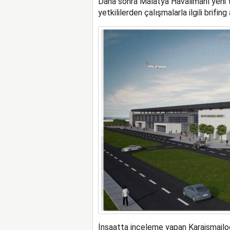
Daha sonra Malatya Havalimanı yeni t
yetkililerden çalışmalarla ilgili brifing 
İnşaatta inceleme yapan Karaismailoğl