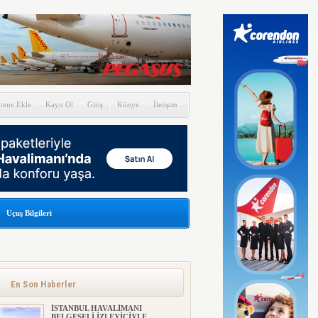
itene Ekle
Kayıt Ol
Giriş
Künye
İletişim
Uçuş Bilgileri
En Son Haberler
İSTANBUL HAVALİMANI
BELGESELİ İZLEYİCİYLE