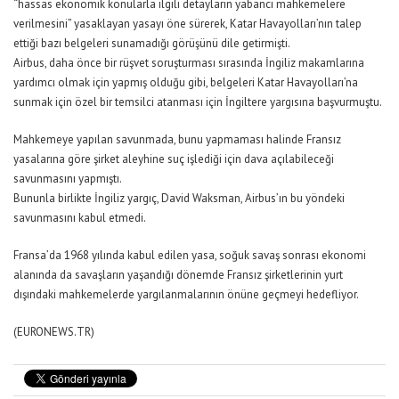
“hassas ekonomik konularla ilgili detayların yabancı mahkemelere
verilmesini” yasaklayan yasayı öne sürerek, Katar Havayolları’nın talep
ettiği bazı belgeleri sunamadığı görüşünü dile getirmişti.
Airbus, daha önce bir rüşvet soruşturması sırasında İngiliz makamlarına
yardımcı olmak için yapmış olduğu gibi, belgeleri Katar Havayolları’na
sunmak için özel bir temsilci atanması için İngiltere yargısına başvurmuştu.
Mahkemeye yapılan savunmada, bunu yapmaması halinde Fransız
yasalarına göre şirket aleyhine suç işlediği için dava açılabileceği
savunmasını yapmıştı.
Bununla birlikte İngiliz yargıç, David Waksman, Airbus’ın bu yöndeki
savunmasını kabul etmedi.
Fransa’da 1968 yılında kabul edilen yasa, soğuk savaş sonrası ekonomi
alanında da savaşların yaşandığı dönemde Fransız şirketlerinin yurt
dışındaki mahkemelerde yargılanmalarının önüne geçmeyi hedefliyor.
(EURONEWS.TR)