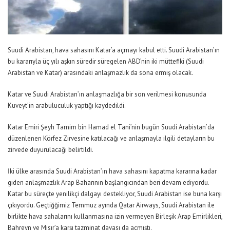
Suudi Arabistan, hava sahasını Katar’a açmayı kabul etti. Suudi Arabistan’ın
bu kararıyla üç yılı aşkın süredir süregelen ABD’nin iki müttefiki (Suudi
Arabistan ve Katar) arasındaki anlaşmazlık da sona ermiş olacak.
Katar ve Suudi Arabistan’ın anlaşmazlığa bir son verilmesi konusunda
Kuveyt’in arabuluculuk yaptığı kaydedildi.
Katar Emiri Şeyh Tamim bin Hamad el Tani’nin bugün Suudi Arabistan’da
düzenlenen Körfez Zirvesine katılacağı ve anlaşmayla ilgili detayların bu
zirvede duyurulacağı belirtildi.
İki ülke arasında Suudi Arabistan’ın hava sahasını kapatma kararına kadar
giden anlaşmazlık Arap Baharının başlangıcından beri devam ediyordu.
Katar bu süreçte yenilikçi dalgayı destekliyor, Suudi Arabistan ise buna karşı
çıkıyordu. Geçtiğğimiz Temmuz ayında Qatar Airways, Suudi Arabistan ile
birlikte hava sahalarını kullanmasına izin vermeyen Birleşik Arap Emirlikleri,
Bahreyn ve Mısır’a karşı tazminat davası da açmıştı.