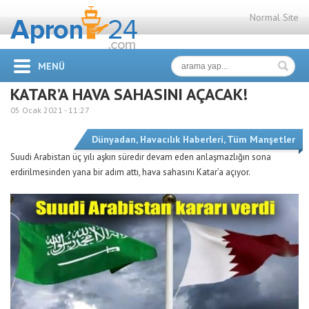
Normal Site
MENÜ
KATAR’A HAVA SAHASINI AÇACAK!
05 Ocak 2021 -
11:27
Dünyadan
,
Havacılık Haberleri
,
Tüm Manşetler
Suudi Arabistan üç yılı aşkın süredir devam eden anlaşmazlığın sona
erdirilmesinden yana bir adım attı, hava sahasını Katar’a açıyor.