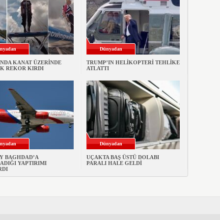
nyadan
Dünyadan
INDA KANAT ÜZERİNDE
TRUMP’IN HELİKOPTERİ TEHLİKE
K REKOR KIRDI
ATLATTI
nyadan
Dünyadan
LY BAGHDAD’A
UÇAKTA BAŞ ÜSTÜ DOLABI
DIĞI YAPTIRIMI
PARALI HALE GELDİ
RDI