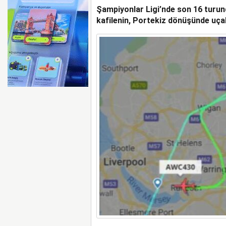
Şampiyonlar Ligi’nde son 16 turun
İSG TERMİNAL MEMUR
HAMLESİ
kafilenin, Portekiz dönüşünde uçak