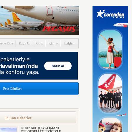
itene Ekle
Kayıt Ol
Giriş
Künye
İletişim
Uçuş Bilgileri
En Son Haberler
İSTANBUL HAVALİMANI
BELGESELİ İZLEYİCİYLE