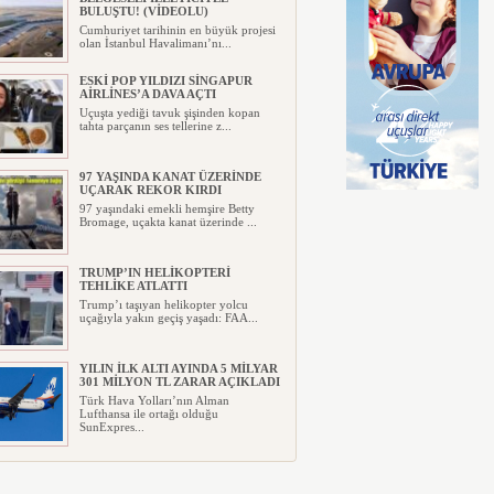
BULUŞTU! (VİDEOLU)
Cumhuriyet tarihinin en büyük projesi
olan İstanbul Havalimanı’nı...
ESKİ POP YILDIZI SİNGAPUR
AİRLİNES’A DAVA AÇTI
Uçuşta yediği tavuk şişinden kopan
tahta parçanın ses tellerine z...
97 YAŞINDA KANAT ÜZERİNDE
UÇARAK REKOR KIRDI
97 yaşındaki emekli hemşire Betty
Bromage, uçakta kanat üzerinde ...
TRUMP’IN HELİKOPTERİ
TEHLİKE ATLATTI
Trump’ı taşıyan helikopter yolcu
uçağıyla yakın geçiş yaşadı: FAA...
YILIN İLK ALTI AYINDA 5 MİLYAR
301 MİLYON TL ZARAR AÇIKLADI
Türk Hava Yolları’nın Alman
Lufthansa ile ortağı olduğu
SunExpres...
ABD FLY BAGHDAD’A
UYGULADIĞI YAPTIRIMI
KALDIRDI