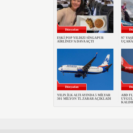
Dünyadan
Dü
ESKİ POP YILDIZI SİNGAPUR
97 YAŞ
AİRLİNES’A DAVA AÇTI
UÇARA
Dünyadan
Dü
YILIN İLK ALTI AYINDA 5 MİLYAR
ABD F
301 MİLYON TL ZARAR AÇIKLADI
UYGULA
KALDI