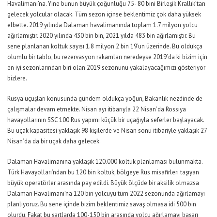
Havalimanı’na. Yine bunun büyük çoğunluğu 75- 80 bini Birleşik Krallık’tan
gelecek yolcular olacak. Tüm sezon içinse beklentimiz çok daha yüksek
elbette. 2019 yılında Dalaman havalimanında toplam 1.7 milyon yolcu
ağırlamıştır. 2020 yılında 430 bin bin, 2021 yılda 483 bin ağırlamıştır. Bu
sene planlanan koltuk sayısı 1.8 milyon 2 bin 19’un üzerinde. Bu oldukça
olumlu bir tablo, bu rezervasyon rakamları neredeyse 2019’da ki bizim için
en iyi sezonlarından biri olan 2019 sezonunu yakalayacağımızı gösteriyor
bizlere.
Rusya uçuşları konusunda gündem oldukça yoğun, Bakanlık nezdinde de
çalışmalar devam etmekte. Nisan ayı itibarıyla 22 Nisan’da Rossiya
havayollarının SSC 100 Rus yapımı küçük bir uçağıyla seferler başlayacak.
Bu uçak kapasitesi yaklaşık 98 kişilerde ve Nisan sonu itibariyle yaklaşık 27
Nisan’da da bir uçak daha gelecek.
Dalaman Havalimanına yaklaşık 120.000 koltuk planlaması bulunmakta.
Türk Havayolları’ndan bu 120 bin koltuk, bölgeye Rus misafirleri taşıyan
büyük operatörler arasında pay edildi. Büyük ölçüde bir aksilik olmazsa
Dalaman Havalimanı’na 120 bin yolcuyu tüm 2022 sezonunda ağırlamayı
planlıyoruz. Bu sene içinde bizim beklentimiz savaş olmasa idi 500 bin
olurdu. Fakat bu şartlarda 100-150 bin arasında yolcu ağırlamayı başarı