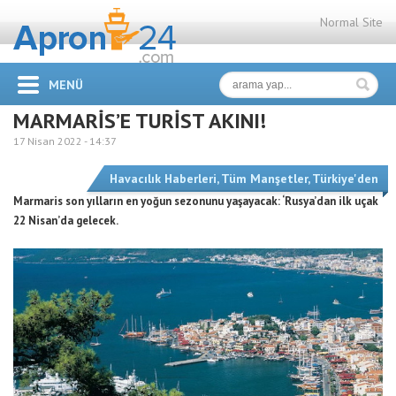
Normal Site
MENÜ
MARMARİS’E TURİST AKINI!
17 Nisan 2022 -
14:37
Havacılık Haberleri
,
Tüm Manşetler
,
Türkiye'den
Marmaris son yılların en yoğun sezonunu yaşayacak: ‘Rusya’dan ilk uçak
22 Nisan’da gelecek.