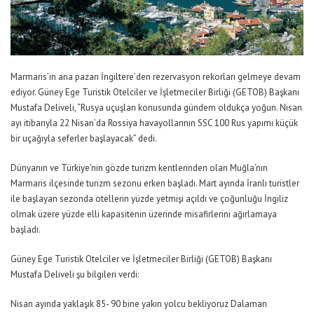
Marmaris’in ana pazarı İngiltere’den rezervasyon rekorları gelmeye devam
ediyor. Güney Ege Turistik Otelciler ve İşletmeciler Birliği (GETOB) Başkanı
Mustafa Deliveli, “Rusya uçuşları konusunda gündem oldukça yoğun. Nisan
ayı itibarıyla 22 Nisan’da Rossiya havayollarının SSC 100 Rus yapımı küçük
bir uçağıyla seferler başlayacak” dedi.
Dünyanın ve Türkiye’nin gözde turizm kentlerinden olan Muğla’nın
Marmaris ilçesinde turizm sezonu erken başladı. Mart ayında İranlı turistler
ile başlayan sezonda otellerin yüzde yetmişi açıldı ve çoğunluğu İngiliz
olmak üzere yüzde elli kapasitenin üzerinde misafirlerini ağırlamaya
başladı.
Güney Ege Turistik Otelciler ve İşletmeciler Birliği (GETOB) Başkanı
Mustafa Deliveli şu bilgileri verdi:
Nisan ayında yaklaşık 85- 90 bine yakın yolcu bekliyoruz Dalaman