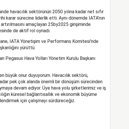
nde havacılık sektörünün 2050 yılına kadar net sıfır
hi karar sürecine liderlik etti. Aynı dönemde IATA’nın
n artırılmasını amaçlayan 25by2025 girişiminde
sinde de aktif rol oynadı.
ane, IATA Yönetişim ve Performans Komitesi’nde
şkanlığını yürüttü.
nan Pegasus Hava Yolları Yönetim Kurulu Başkanı
ten büyük onur duyuyorum. Havacılık sektörü,
e kadar pek çok alanda önemli bir dönüşüm sürecinden
ymaya devam ediyor. Üye hava yolu şirketlerimiz ve iş
acılığın küresel bağlantısallık ve ekonomik büyüme
lendirmek için çalışmayı sürdüreceğiz.