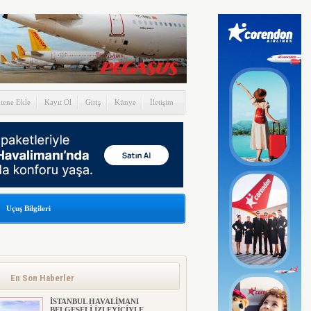
itene Ekle
Kayıt Ol
Giriş
Künye
İletişim
Uçuş Bilgileri
En Son Haberler
İSTANBUL HAVALİMANI
BELGESELİ İZLEYİCİYLE