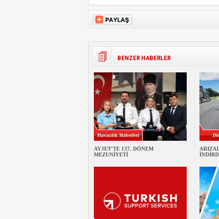
BENZER HABERLER
Havacılık Haberleri
Dü
AYJET’TE 137. DÖNEM
ARIZA
MEZUNİYETİ
İNDİRD