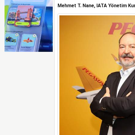
Mehmet T. Nane, IATA Yönetim Kuru
İGA, HAVALİMANI DENE
SAHİPLİĞİ YAPACAK