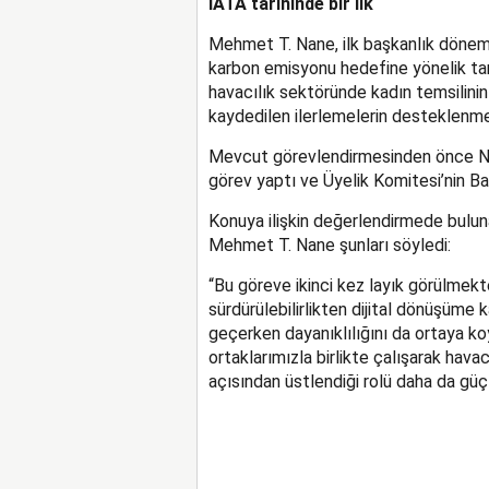
IATA tarihinde bir ilk
Mehmet T. Nane, ilk başkanlık dönemi
karbon emisyonu hedefine yönelik tari
havacılık sektöründe kadın temsilini
kaydedilen ilerlemelerin desteklenme
Mevcut görevlendirmesinden önce N
görev yaptı ve Üyelik Komitesi’nin Ba
Konuya ilişkin değerlendirmede bulu
Mehmet T. Nane şunları söyledi:
“Bu göreve ikinci kez layık görülmek
sürdürülebilirlikten dijital dönüşüm
geçerken dayanıklılığını da ortaya ko
ortaklarımızla birlikte çalışarak hav
açısından üstlendiği rolü daha da güç