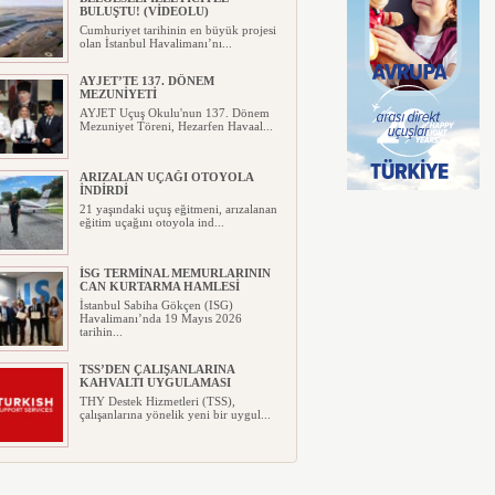
BULUŞTU! (VİDEOLU)
Cumhuriyet tarihinin en büyük projesi
olan İstanbul Havalimanı’nı...
AYJET’TE 137. DÖNEM
MEZUNİYETİ
AYJET Uçuş Okulu'nun 137. Dönem
Mezuniyet Töreni, Hezarfen Havaal...
ARIZALAN UÇAĞI OTOYOLA
İNDİRDİ
21 yaşındaki uçuş eğitmeni, arızalanan
eğitim uçağını otoyola ind...
İSG TERMİNAL MEMURLARININ
CAN KURTARMA HAMLESİ
İstanbul Sabiha Gökçen (ISG)
Havalimanı’nda 19 Mayıs 2026
tarihin...
TSS’DEN ÇALIŞANLARINA
KAHVALTI UYGULAMASI
THY Destek Hizmetleri (TSS),
çalışanlarına yönelik yeni bir uygul...
AJET’TEN YURT İÇİ
BİLETLERİNDE YÜZDE 30
İNDİRİM