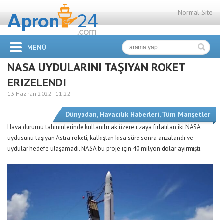
Normal Site
MENÜ
NASA UYDULARINI TAŞIYAN ROKET
ERIZELENDI
13 Haziran 2022 -
11:22
Dünyadan
,
Havacılık Haberleri
,
Tüm Manşetler
Hava durumu tahminlerinde kullanılmak üzere uzaya fırlatılan iki NASA
uydusunu taşıyan Astra roketi, kalkıştan kısa süre sonra arızalandı ve
uydular hedefe ulaşamadı. NASA bu proje için 40 milyon dolar ayırmıştı.