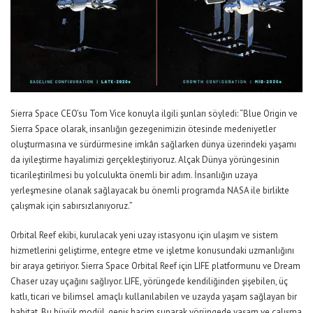
Sierra Space CEO’su Tom Vice konuyla ilgili şunları söyledi: “Blue Origin ve
Sierra Space olarak, insanlığın gezegenimizin ötesinde medeniyetler
oluşturmasına ve sürdürmesine imkân sağlarken dünya üzerindeki yaşamı
da iyileştirme hayalimizi gerçekleştiriyoruz. Alçak Dünya yörüngesinin
ticarileştirilmesi bu yolculukta önemli bir adım. İnsanlığın uzaya
yerleşmesine olanak sağlayacak bu önemli programda NASA ile birlikte
çalışmak için sabırsızlanıyoruz.”
Orbital Reef ekibi, kurulacak yeni uzay istasyonu için ulaşım ve sistem
hizmetlerini geliştirme, entegre etme ve işletme konusundaki uzmanlığını
bir araya getiriyor. Sierra Space Orbital Reef için LIFE platformunu ve Dream
Chaser uzay uçağını sağlıyor. LIFE, yörüngede kendiliğinden şişebilen, üç
katlı, ticari ve bilimsel amaçlı kullanılabilen ve uzayda yaşam sağlayan bir
habitat. Bu büyük modül, geniş hacim sunarak yörüngede yaşam ve çalışma