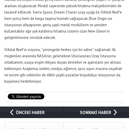
alanları oluşturacak. Modül sayesinde yüksek fırlatma maliyetlerinden de
tasarruf edilecek. Sierra Space, Dream Chaser uzay uçağı ile Orbital Reef’e
hem yolcu hem de kargo taşıma hizmeti sağlayacak. Blue Origin ise
istasyonun altyapısının, geniş çaplı metal modüllerin ve yeniden
kullanılabilir ağır yük kaldırma fırlatma sistemi olan New Glenn’in
geliştirilmesine öncülük edecek.
Orbital Reef’in vizyonu, “yörüngede herkes için bir adres” sağlamak. İlk
müşterileri arasında NASA’nın, geleneksel Uluslararası Uzay İstasyonu
ortaklarının, uzaya erişim ihtiyacı duyan devletler ve ajansların yer alması
bekleniyor. Araştırma, üretim, medya, eğlence, spor, oyun, macera seyahati
ve turizm gibi sektörler de dâhil çeşitli pazarlar büyüdükçe istasyonun da
büyümesi hedefleniyor.
ÖNCEKİ HABER
SONRAKİ HABER