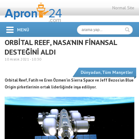
Normal Site
MENÜ
ORBİTAL REEF, NASA’NIN FİNANSAL
DESTEĞİNİ ALDI
10 Aralık 2021 -
10:30
Dünyadan
,
Tüm Manşetler
Orbital Reef, Fatih ve Eren Özmen’in Sierra Space ve Jeff Bezos’un Blue
Origin şirketlerinin ortak liderliğinde inşa ediliyor.