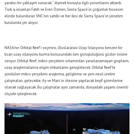
yaratıcı bir yaklaşım sunacak.” diyerek konuyla ilgili yorumlarını aktardı.
Türk iş insanları Fatih ve Eren Özmen, Sierra Space’in çoğunluk hissesini
elinde bulunduran SNC’nin sahibi ve her ikisi de Sierra Space’in yönetim
kurulunda yer alıyor.
NASA’nın Orbital Reef’i seçmesi, Uluslararası Uzay İstasyonu benzeri bir
ticari uzay istasyonu kurma konusundaki ileri görüşlülüğünü gözler önüne
seriyor. Orbital Reef, mikro yerçekimi ortamından yararlanamayan grupların,
uzay araştırmalarına erişim imkanlarını genişletecek. Orbital Reef’te
yürütülen mikro yerçekimi araştırma, geliştirme ve yeni nesil üretim
çalışmaları, gelecekte, Ay ve Mars’ın ötesine yapılacak keşif görevlerine
olanak sağlayacak. Bu çalışmalar aynı zamanda, dünyadaki yaşamı önemli
ölçüde iyileştirecek.