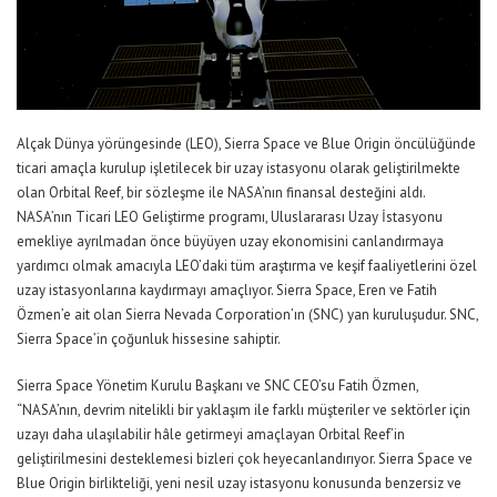
Alçak Dünya yörüngesinde (LEO), Sierra Space ve Blue Origin öncülüğünde
ticari amaçla kurulup işletilecek bir uzay istasyonu olarak geliştirilmekte
olan Orbital Reef, bir sözleşme ile NASA’nın finansal desteğini aldı.
NASA’nın Ticari LEO Geliştirme programı, Uluslararası Uzay İstasyonu
emekliye ayrılmadan önce büyüyen uzay ekonomisini canlandırmaya
yardımcı olmak amacıyla LEO’daki tüm araştırma ve keşif faaliyetlerini özel
uzay istasyonlarına kaydırmayı amaçlıyor. Sierra Space, Eren ve Fatih
Özmen’e ait olan Sierra Nevada Corporation’ın (SNC) yan kuruluşudur. SNC,
Sierra Space’in çoğunluk hissesine sahiptir.
Sierra Space Yönetim Kurulu Başkanı ve SNC CEO’su Fatih Özmen,
“NASA’nın, devrim nitelikli bir yaklaşım ile farklı müşteriler ve sektörler için
uzayı daha ulaşılabilir hâle getirmeyi amaçlayan Orbital Reef’in
geliştirilmesini desteklemesi bizleri çok heyecanlandırıyor. Sierra Space ve
Blue Origin birlikteliği, yeni nesil uzay istasyonu konusunda benzersiz ve