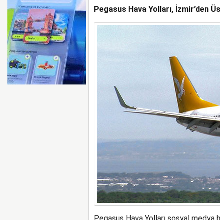
Pegasus Hava Yolları, İzmir’den Üs
AYJET’TE 137. DÖNEM
Pegasus Hava Yolları sosyal medya h