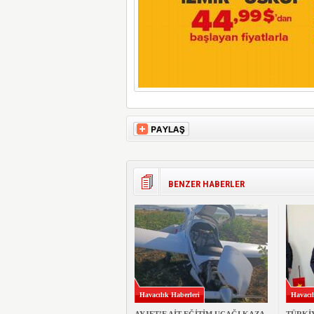
BENZER HABERLER
Havacılık Haberleri
Havacıl