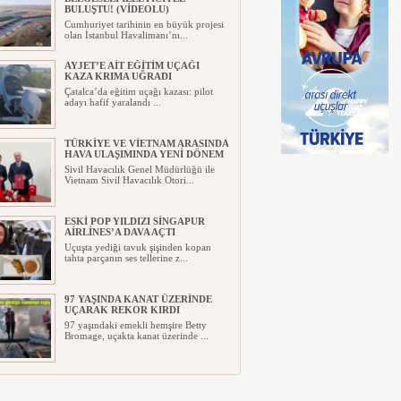
BULUŞTU! (VİDEOLU)
Cumhuriyet tarihinin en büyük projesi
olan İstanbul Havalimanı’nı...
AYJET’E AİT EĞİTİM UÇAĞI
KAZA KRIMA UĞRADI
Çatalca’da eğitim uçağı kazası: pilot
adayı hafif yaralandı ...
TÜRKİYE VE VİETNAM ARASINDA
HAVA ULAŞIMINDA YENİ DÖNEM
Sivil Havacılık Genel Müdürlüğü ile
Vietnam Sivil Havacılık Otori...
ESKİ POP YILDIZI SİNGAPUR
AİRLİNES’A DAVA AÇTI
Uçuşta yediği tavuk şişinden kopan
tahta parçanın ses tellerine z...
97 YAŞINDA KANAT ÜZERİNDE
UÇARAK REKOR KIRDI
97 yaşındaki emekli hemşire Betty
Bromage, uçakta kanat üzerinde ...
TRUMP’IN HELİKOPTERİ
TEHLİKE ATLATTI