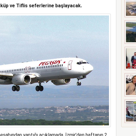
küp ve Tiflis seferlerine başlayacak.
 MEZUNİYETİ
esabından yaptığı açıklamada, İzmir’den haftanın 2