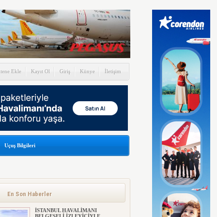
itene Ekle
Kayıt Ol
Giriş
Künye
İletişim
Uçuş Bilgileri
En Son Haberler
İSTANBUL HAVALİMANI
BELGESELİ İZLEYİCİYLE