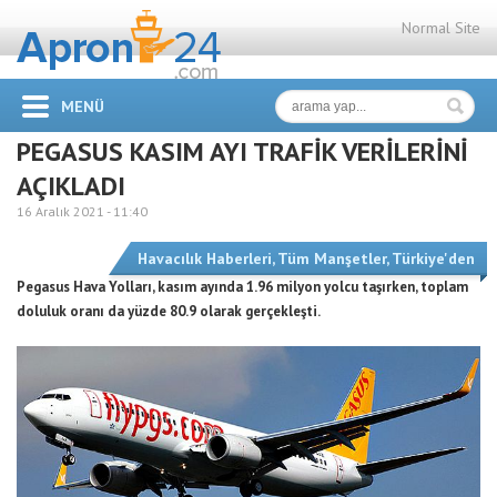
Normal Site
MENÜ
PEGASUS KASIM AYI TRAFİK VERİLERİNİ
AÇIKLADI
16 Aralık 2021 -
11:40
Havacılık Haberleri
,
Tüm Manşetler
,
Türkiye'den
Pegasus Hava Yolları, kasım ayında 1.96 milyon yolcu taşırken, toplam
doluluk oranı da yüzde 80.9 olarak gerçekleşti.