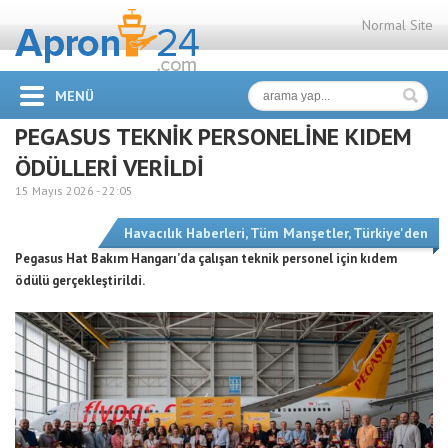
Normal Site
MENÜ
PEGASUS TEKNİK PERSONELİNE KIDEM
ÖDÜLLERİ VERİLDİ
15 Mayıs 2026 -
22:05
Havacılık Haberleri
,
Tüm Manşetler
,
Türkiye'den
Pegasus Hat Bakım Hangarı’da çalışan teknik personel için kıdem
ödülü gerçekleştirildi.