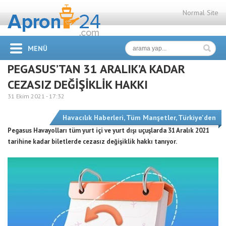
Normal Site
MENÜ
PEGASUS’TAN 31 ARALIK’A KADAR
CEZASIZ DEĞİŞİKLİK HAKKI
31 Ekim 2021 -
17:32
Havacılık Haberleri
,
Tüm Manşetler
,
Türkiye'den
Pegasus Havayolları tüm yurt içi ve yurt dışı uçuşlarda 31 Aralık 2021
tarihine kadar biletlerde cezasız değişiklik hakkı tanıyor.