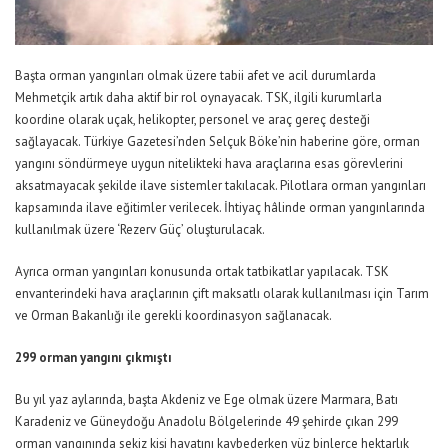
Başta orman yangınları olmak üzere tabii afet ve acil durumlarda
Mehmetçik artık daha aktif bir rol oynayacak. TSK, ilgili kurumlarla
koordine olarak uçak, helikopter, personel ve araç gereç desteği
sağlayacak. Türkiye Gazetesi’nden Selçuk Böke’nin haberine göre, orman
yangını söndürmeye uygun nitelikteki hava araçlarına esas görevlerini
aksatmayacak şekilde ilave sistemler takılacak. Pilotlara orman yangınları
kapsamında ilave eğitimler verilecek. İhtiyaç hâlinde orman yangınlarında
kullanılmak üzere ‘Rezerv Güç’ oluşturulacak.
Ayrıca orman yangınları konusunda ortak tatbikatlar yapılacak. TSK
envanterindeki hava araçlarının çift maksatlı olarak kullanılması için Tarım
ve Orman Bakanlığı ile gerekli koordinasyon sağlanacak.
299 orman yangını çıkmıştı
Bu yıl yaz aylarında, başta Akdeniz ve Ege olmak üzere Marmara, Batı
Karadeniz ve Güneydoğu Anadolu Bölgelerinde 49 şehirde çıkan 299
orman yangınında sekiz kişi hayatını kaybederken yüz binlerce hektarlık