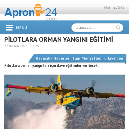
Normal Site
MENÜ
PİLOTLARA ORMAN YANGINI EĞİTİMİ
23 Kasım 2021 -
13:25
Havacılık Haberleri
,
Tüm Manşetler
,
Türkiye'den
Pilotlara orman yangınları için ilave eğitimler verilecek.