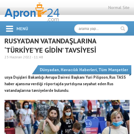
Normal Site
MENÜ
RUSYA’DAN VATANDAŞLARINA
‘TÜRKİYE’YE GİDİN’ TAVSİYESİ
23 Haziran 2022 -
11:48
Dünyadan
,
Havacılık Haberleri
,
Tüm Manşetler
usya Dışişleri Bakanlığı Avrupa Dairesi Başkanı Yuri Pilipson, Rus TASS
haber ajansına verdiği röportajda yurtdışına seyahat eden Rus
vatandaşlarına tavsiyelerde bulundu.