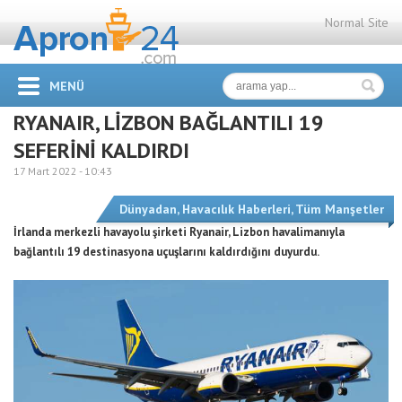
Normal Site
MENÜ
RYANAIR, LİZBON BAĞLANTILI 19
SEFERİNİ KALDIRDI
17 Mart 2022 -
10:43
Dünyadan
,
Havacılık Haberleri
,
Tüm Manşetler
İrlanda merkezli havayolu şirketi Ryanair, Lizbon havalimanıyla
bağlantılı 19 destinasyona uçuşlarını kaldırdığını duyurdu.