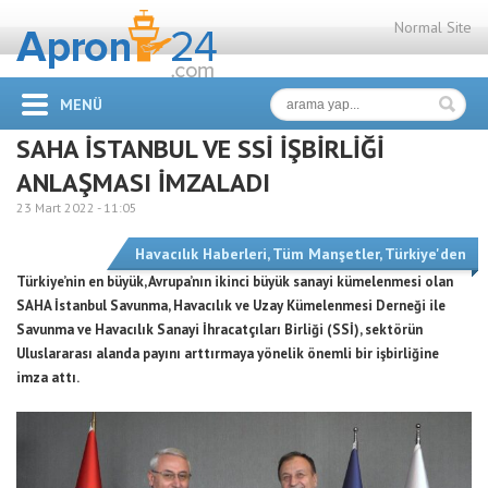
Normal Site
MENÜ
SAHA İSTANBUL VE SSİ İŞBİRLİĞİ
ANLAŞMASI İMZALADI
23 Mart 2022 -
11:05
Havacılık Haberleri
,
Tüm Manşetler
,
Türkiye'den
Türkiye’nin en büyük, Avrupa’nın ikinci büyük sanayi kümelenmesi olan
SAHA İstanbul Savunma, Havacılık ve Uzay Kümelenmesi Derneği ile
Savunma ve Havacılık Sanayi İhracatçıları Birliği (SSİ), sektörün
Uluslararası alanda payını arttırmaya yönelik önemli bir işbirliğine
imza attı.