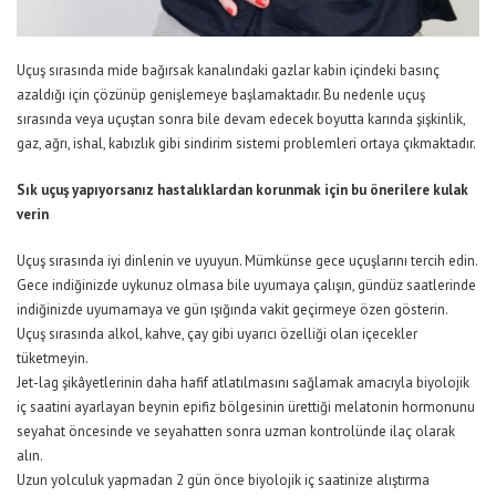
Uçuş sırasında mide bağırsak kanalındaki gazlar kabin içindeki basınç
azaldığı için çözünüp genişlemeye başlamaktadır. Bu nedenle uçuş
sırasında veya uçuştan sonra bile devam edecek boyutta karında şişkinlik,
gaz, ağrı, ishal, kabızlık gibi sindirim sistemi problemleri ortaya çıkmaktadır.
Sık uçuş yapıyorsanız hastalıklardan korunmak için bu önerilere kulak
verin
Uçuş sırasında iyi dinlenin ve uyuyun. Mümkünse gece uçuşlarını tercih edin.
Gece indiğinizde uykunuz olmasa bile uyumaya çalışın, gündüz saatlerinde
indiğinizde uyumamaya ve gün ışığında vakit geçirmeye özen gösterin.
Uçuş sırasında alkol, kahve, çay gibi uyarıcı özelliği olan içecekler
tüketmeyin.
Jet-lag şikâyetlerinin daha hafif atlatılmasını sağlamak amacıyla biyolojik
iç saatini ayarlayan beynin epifiz bölgesinin ürettiği melatonin hormonunu
seyahat öncesinde ve seyahatten sonra uzman kontrolünde ilaç olarak
alın.
Uzun yolculuk yapmadan 2 gün önce biyolojik iç saatinize alıştırma