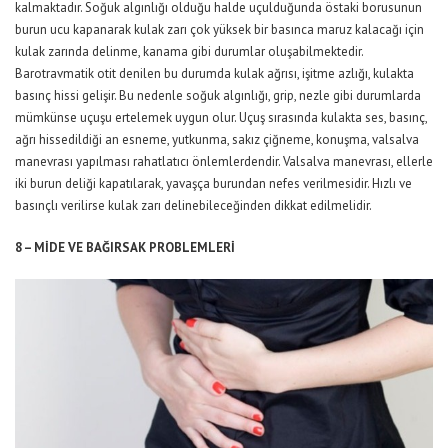
kalmaktadır. Soğuk algınlığı olduğu halde uçulduğunda östaki borusunun
burun ucu kapanarak kulak zarı çok yüksek bir basınca maruz kalacağı için
kulak zarında delinme, kanama gibi durumlar oluşabilmektedir.
Barotravmatik otit denilen bu durumda kulak ağrısı, işitme azlığı, kulakta
basınç hissi gelişir. Bu nedenle soğuk algınlığı, grip, nezle gibi durumlarda
mümkünse uçuşu ertelemek uygun olur. Uçuş sırasında kulakta ses, basınç,
ağrı hissedildiği an esneme, yutkunma, sakız çiğneme, konuşma, valsalva
manevrası yapılması rahatlatıcı önlemlerdendir. Valsalva manevrası, ellerle
iki burun deliği kapatılarak, yavaşça burundan nefes verilmesidir. Hızlı ve
basınçlı verilirse kulak zarı delinebileceğinden dikkat edilmelidir.
8 – MİDE VE BAĞIRSAK PROBLEMLERİ