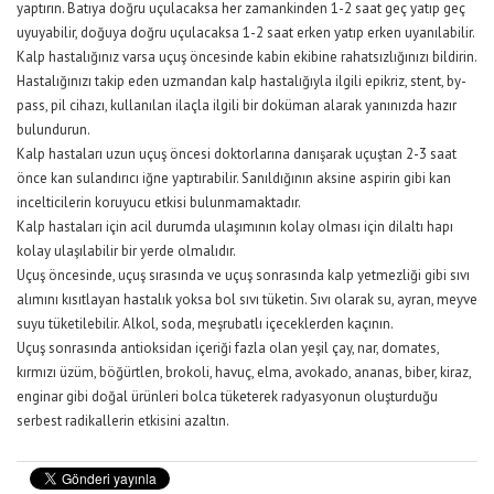
yaptırın. Batıya doğru uçulacaksa her zamankinden 1-2 saat geç yatıp geç
uyuyabilir, doğuya doğru uçulacaksa 1-2 saat erken yatıp erken uyanılabilir.
Kalp hastalığınız varsa uçuş öncesinde kabin ekibine rahatsızlığınızı bildirin.
Hastalığınızı takip eden uzmandan kalp hastalığıyla ilgili epikriz, stent, by-
pass, pil cihazı, kullanılan ilaçla ilgili bir doküman alarak yanınızda hazır
bulundurun.
Kalp hastaları uzun uçuş öncesi doktorlarına danışarak uçuştan 2-3 saat
önce kan sulandırıcı iğne yaptırabilir. Sanıldığının aksine aspirin gibi kan
incelticilerin koruyucu etkisi bulunmamaktadır.
Kalp hastaları için acil durumda ulaşımının kolay olması için dilaltı hapı
kolay ulaşılabilir bir yerde olmalıdır.
Uçuş öncesinde, uçuş sırasında ve uçuş sonrasında kalp yetmezliği gibi sıvı
alımını kısıtlayan hastalık yoksa bol sıvı tüketin. Sıvı olarak su, ayran, meyve
suyu tüketilebilir. Alkol, soda, meşrubatlı içeceklerden kaçının.
Uçuş sonrasında antioksidan içeriği fazla olan yeşil çay, nar, domates,
kırmızı üzüm, böğürtlen, brokoli, havuç, elma, avokado, ananas, biber, kiraz,
enginar gibi doğal ürünleri bolca tüketerek radyasyonun oluşturduğu
serbest radikallerin etkisini azaltın.