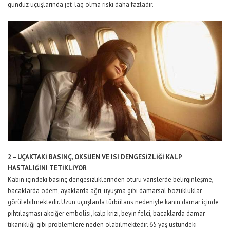
gündüz uçuşlarında jet-lag olma riski daha fazladır.
2 – UÇAKTAKİ BASINÇ, OKSİJEN VE ISI DENGESİZLİĞİ KALP
HASTALIĞINI TETİKLİYOR
Kabin içindeki basınç dengesizliklerinden ötürü varislerde belirginleşme,
bacaklarda ödem, ayaklarda ağrı, uyuşma gibi damarsal bozukluklar
görülebilmektedir. Uzun uçuşlarda türbülans nedeniyle kanın damar içinde
pıhtılaşması akciğer embolisi, kalp krizi, beyin felci, bacaklarda damar
tıkanıklığı gibi problemlere neden olabilmektedir. 65 yaş üstündeki