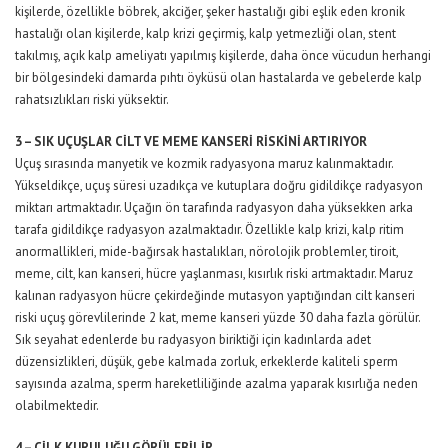
kişilerde, özellikle böbrek, akciğer, şeker hastalığı gibi eşlik eden kronik
hastalığı olan kişilerde, kalp krizi geçirmiş, kalp yetmezliği olan, stent
takılmış, açık kalp ameliyatı yapılmış kişilerde, daha önce vücudun herhangi
bir bölgesindeki damarda pıhtı öyküsü olan hastalarda ve gebelerde kalp
rahatsızlıkları riski yüksektir.
3 – SIK UÇUŞLAR CİLT VE MEME KANSERİ RİSKİNİ ARTIRIYOR
Uçuş sırasında manyetik ve kozmik radyasyona maruz kalınmaktadır.
Yükseldikçe, uçuş süresi uzadıkça ve kutuplara doğru gidildikçe radyasyon
miktarı artmaktadır. Uçağın ön tarafında radyasyon daha yüksekken arka
tarafa gidildikçe radyasyon azalmaktadır. Özellikle kalp krizi, kalp ritim
anormallikleri, mide-bağırsak hastalıkları, nörolojik problemler, tiroit,
meme, cilt, kan kanseri, hücre yaşlanması, kısırlık riski artmaktadır. Maruz
kalınan radyasyon hücre çekirdeğinde mutasyon yaptığından cilt kanseri
riski uçuş görevlilerinde 2 kat, meme kanseri yüzde 30 daha fazla görülür.
Sık seyahat edenlerde bu radyasyon biriktiği için kadınlarda adet
düzensizlikleri, düşük, gebe kalmada zorluk, erkeklerde kaliteli sperm
sayısında azalma, sperm hareketliliğinde azalma yaparak kısırlığa neden
olabilmektedir.
4 – CİLK KURULUĞU GÖRÜLEBİLİR