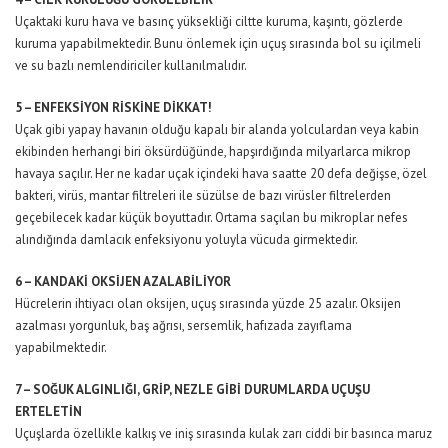
Uçaktaki kuru hava ve basınç yüksekliği ciltte kuruma, kaşıntı, gözlerde
kuruma yapabilmektedir. Bunu önlemek için uçuş sırasında bol su içilmeli
ve su bazlı nemlendiriciler kullanılmalıdır.
5 – ENFEKSİYON RİSKİNE DİKKAT!
Uçak gibi yapay havanın olduğu kapalı bir alanda yolculardan veya kabin
ekibinden herhangi biri öksürdüğünde, hapşırdığında milyarlarca mikrop
havaya saçılır. Her ne kadar uçak içindeki hava saatte 20 defa değişse, özel
bakteri, virüs, mantar filtreleri ile süzülse de bazı virüsler filtrelerden
geçebilecek kadar küçük boyuttadır. Ortama saçılan bu mikroplar nefes
alındığında damlacık enfeksiyonu yoluyla vücuda girmektedir.
6 – KANDAKİ OKSİJEN AZALABİLİYOR
Hücrelerin ihtiyacı olan oksijen, uçuş sırasında yüzde 25 azalır. Oksijen
azalması yorgunluk, baş ağrısı, sersemlik, hafızada zayıflama
yapabilmektedir.
7 – SOĞUK ALGINLIĞI, GRİP, NEZLE GİBİ DURUMLARDA UÇUŞU
ERTELETİN
Uçuşlarda özellikle kalkış ve iniş sırasında kulak zarı ciddi bir basınca maruz