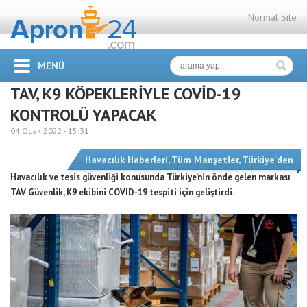
Normal Site
MENÜ
TAV, K9 KÖPEKLERİYLE COVİD-19
KONTROLÜ YAPACAK
04 Ocak 2022 -
15:31
Havacılık Haberleri
,
Tüm Manşetler
,
Türkiye'den
Havacılık ve tesis güvenliği konusunda Türkiye’nin önde gelen markası
TAV Güvenlik, K9 ekibini COVID-19 tespiti için geliştirdi.