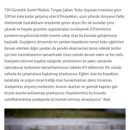
TAV Güvenlik Genel Müdürü Turgay Şahan “Koku duyuları insanlara göre
100 bin kata kadar gelişmiş olan K9 köpekleri, uzun yıllardır dünyanın farklı
ülkelerinde hastalıkların tespitinde görev alıyor. Biz de buradan yola
çıkarak ve hayata geçirilen uygulamaları inceleyerek, K9 birimimizi
pandemi koşullarında kritik öneme sahip olan bu konuda geliştirmeye
başladık. Geçtiğimiz dönemde bir yandan köpeklerin temel koku eğitimleri
devam ederken diğer yandan da gerekli ekipmanları temin ederek testler
için tüm hazırlıklarımızı tamamladık. Uzun süredir devam eden ve her türlü
faaliyetin bilimsel kayıtlar eşliğinde yürütülmesi ile yakın zamanda
laboratuvar testlerinin tamamlanmasını takiben K9 ekibimizle fiili olarak
sahada da çalışmalara başlamayı planlıyoruz. Eğitim alan bu köpekleri,
kalabalık ve yoğun insan trafiği olan havalimanları, deniz limanları,
stadyumlar, alışveriş merkezleri, konser alanları ve gümrük kapıları gibi
birçok alanda kullanmayı planlıyoruz. Köpeklerimizi bu konuda
sertifikalandırılıp yurtdışında da hizmet vermeyi amaçlıyoruz” dedi.