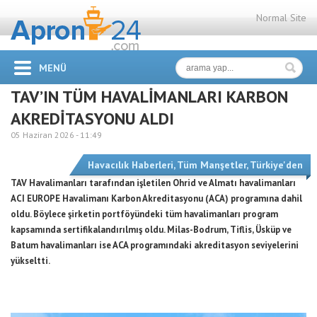
Normal Site
MENÜ
TAV’IN TÜM HAVALİMANLARI KARBON
AKREDİTASYONU ALDI
05 Haziran 2026 -
11:49
Havacılık Haberleri
,
Tüm Manşetler
,
Türkiye'den
TAV Havalimanları tarafından işletilen Ohrid ve Almatı havalimanları
ACI EUROPE Havalimanı Karbon Akreditasyonu (ACA) programına dahil
oldu. Böylece şirketin portföyündeki tüm havalimanları program
kapsamında sertifikalandırılmış oldu. Milas-Bodrum, Tiflis, Üsküp ve
Batum havalimanları ise ACA programındaki akreditasyon seviyelerini
yükseltti.