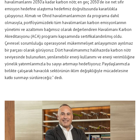
havalimanlarını 2030’a kadar karbon nötr, en geç 2050’de ise net sıfır
emisyon hedefine ulaştırma hedefimiz doğrultusunda kararlılıkla
çalışıyoruz. Almatı ve Ohrid havalimanlarımızın da programa dahil
olmasıyla, portföyümüzdeki tüm havalimanları karbon emisyonlarının
yönetimi ve azaltımını bağımsız olarak değerlendiren Havalimanı Karbon
Akreditasyonu (ACA) programı kapsamında sertifikalandırılmış oldu.
Çevresel sorumluluğu operasyonel mükemmeliyet anlayışımızın ayrılmaz
bir parçası olarak görüyoruz. Dört havalimanımız halihazırda karbon nötr
seviyesinde bulunurken, yenilenebilir enerji kullanımı ve enerji verimliliğine
yönelik yatırımlarımızla bu sayıyı artırmayı hedefliyoruz. Paydaşlarımızla
birlikte çalışarak havacılık sektörünün iklim değişikliğiyle mücadelesine
katkı sunmayı sürdüreceğiz.” dedi.